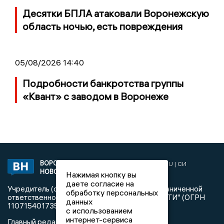
Десятки БПЛА атаковали Воронежскую
область ночью, есть повреждения
05/08/2026 14:40
Подробности банкротства группы
«Квант» с заводом в Воронеже
ВОРОНЕЖСКИЕ
2019 © VORONEZHNEWS.RU | СИ
НОВОСТИ
«Воронежские новости»
Нажимая кнопку вы
даете согласие на
Учредитель (соучредители): Общество с ограниченной
обработку персональных
ответственностью "РЕГИОНАЛЬНЫЕ НОВОСТИ" (ОГРН
данных
1107154017354)
с использованием
интернет-сервиса
Главный редактор: Пирогов А.А.