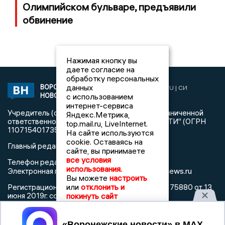
Олимпийском бульваре, предъявили
обвинение
Нажимая кнопку вы
даете согласие на
обработку персональных
данных
ВОРОНЕЖСКИЕ
2019 © VORONEZHNEWS.RU | СИ
НОВОСТИ
с использованием
«Воронежские новости»
интернет-сервиса
Учредитель (соучредители): Общество с ограниченной
Яндекс.Метрика,
ответственностью "РЕГИОНАЛЬНЫЕ НОВОСТИ" (ОГРН
top.mail.ru, LiveInternet.
1107154017354)
На сайте используются
cookie. Оставаясь на
Главный редактор: Пирогов А.А.
сайте, вы принимаете
все условия
Телефон редакции: +7 (473) 262 77 92
использования.
info@voronezhnews.ru
Электронная почта редакции:
Вы можете
настроить
или
отклонить и
Регистрационный номер: серия Эл № ФС 77 - 75880 от 13
покинуть сайт
июня 2019г. согласно выписке из реестра
зарегистрированных средств массовой информации
выдана Федеральной службой по надзору в сфере связи,
Принять
информационных технологий и массовых коммуникаций