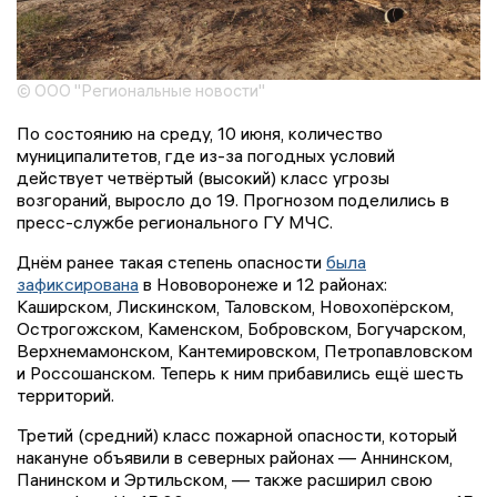
© ООО "Региональные новости"
По состоянию на среду, 10 июня, количество
муниципалитетов, где из-за погодных условий
действует четвёртый (высокий) класс угрозы
возгораний, выросло до 19. Прогнозом поделились в
пресс-службе регионального ГУ МЧС.
Днём ранее такая степень опасности
была
зафиксирована
в Нововоронеже и 12 районах:
Каширском, Лискинском, Таловском, Новохопёрском,
Острогожском, Каменском, Бобровском, Богучарском,
Верхнемамонском, Кантемировском, Петропавловском
и Россошанском. Теперь к ним прибавились ещё шесть
территорий.
Третий (средний) класс пожарной опасности, который
накануне объявили в северных районах — Аннинском,
Панинском и Эртильском, — также расширил свою