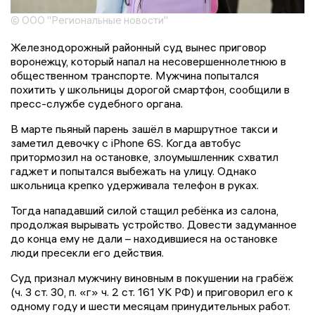
© ООО "Региональные новости"
Железнодорожный районный суд вынес приговор
воронежцу, который напал на несовершеннолетнюю в
общественном транспорте. Мужчина попытался
похитить у школьницы дорогой смартфон, сообщили в
пресс-службе судебного органа.
В марте пьяный парень зашёл в маршрутное такси и
заметил девочку с iPhone 6S. Когда автобус
притормозил на остановке, злоумышленник схватил
гаджет и попытался выбежать на улицу. Однако
школьница крепко удерживала телефон в руках.
Тогда нападавший силой стащил ребёнка из салона,
продолжая вырывать устройство. Довести задуманное
до конца ему не дали – находившиеся на остановке
люди пресекли его действия.
Суд признал мужчину виновным в покушении на грабёж
(ч. 3 ст. 30, п. «г» ч. 2 ст. 161 УК РФ) и приговорил его к
одному году и шести месяцам принудительных работ.