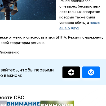
Ранее сообщалось
о четырех беспилотных
летательных аппаратах,
которые также были
успешно сбиты, а
после
еще о двух
.
неже отменили опасность атаки БПЛА. Режим по-прежнему
 всей территории региона.
Свириденко
вайтесь, чтобы первыми
 о важном:
вости СВО
чала