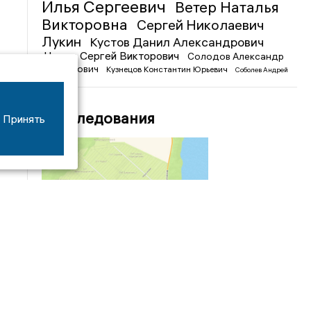
Илья Сергеевич
Ветер Наталья
Викторовна
Сергей Николаевич
Лукин
Кустов Данил Александрович
Чижов Сергей Викторович
Солодов Александр
Михайлович
Кузнецов Константин Юрьевич
Соболев Андрей
Иванович
Расследования
Принять
04/03
09:50
«Зимники» против «летников», а Попенков
против всех. Электроколлапс на окраине
Воронежа