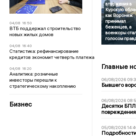
вторжения в
Курскую облас
как Воронеж
принимал
04/08
16:50
беженцев, а
ВТБ поддержал строительство
военкоры ста
новых жилых домов
голосом прав
04/08
16:40
Статистика: рефинансирование
кредитов экономит четверть платежа
Главные н
04/08
16:20
Аналитика: розничные
инвесторы перешли к
06/08/2026 09:
Бывшего воро
стратегическому накоплению
06/08/2026 08:
Бизнес
Десятки БПЛА
повреждения
05/08/2026 14:4
Подробности 