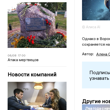
© Алиса Al
Однако в Воро
сохраняется на
Автор:
Алена 
06/08
17:00
Атака мертвецов
Подписы
Новости компаний
узнавать
Другие но
Два года с на