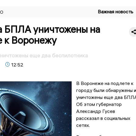
Важная новость
ВО
а БПЛА уничтожены на
е к Воронежу
уничтожены еще два беспилотника
12:52
В Воронеже на подлете к
городу были обнаружены 
уничтожены еще два БПЛА
Об этом губернатор
Александр Гусев
рассказал в социальных
сетях.