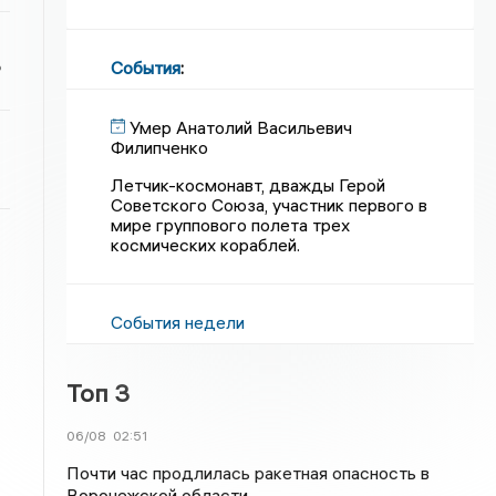
ь
События
:
Умер Анатолий Васильевич
Филипченко
Летчик-космонавт, дважды Герой
Советского Союза, участник первого в
мире группового полета трех
космических кораблей.
События недели
Топ 3
06/08
02:51
Почти час продлилась ракетная опасность в
Воронежской области