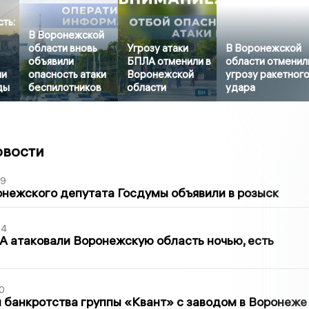
ть:
В Воронежской
области вновь
Угрозу атаки
В Воронежской
объявили
БПЛА отменили в
области отменил
ли
опасность атаки
Воронежской
угрозу ракетног
ды
беспилотников
области
удара
овости
39
нежского депутата Госдумы объявили в розыск
54
 атаковали Воронежскую область ночью, есть
0
банкротства группы «Квант» с заводом в Воронеже