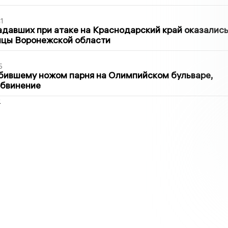
1
давших при атаке на Краснодарский край оказалис
ицы Воронежской области
5
бившему ножом парня на Олимпийском бульваре,
обвинение
2