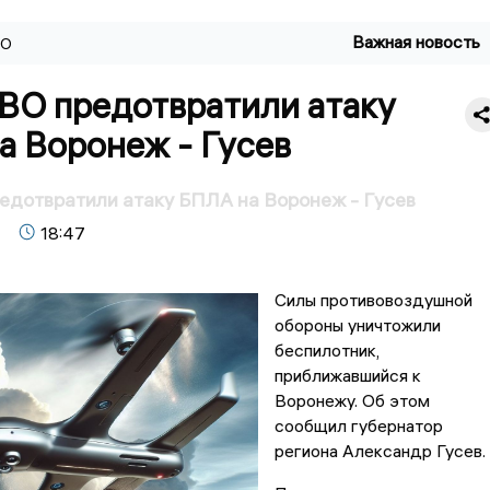
Важная новость
ВО
ВО предотвратили атаку
а Воронеж - Гусев
дотвратили атаку БПЛА на Воронеж - Гусев
18:47
Силы противовоздушной
обороны уничтожили
беспилотник,
приближавшийся к
Воронежу. Об этом
сообщил губернатор
региона Александр Гусев.