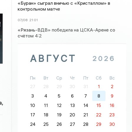
«Буран» сыграл вничью с «Кристаллом» в
контрольном матче
07/08
21:01
«Рязань-ВДВ» победила на ЦСКА-Арене со
счётом 4:2
в
АВГУСТ
2026
Пн
Вт
Ср
Чт
Пт
Сб
Вс
27
28
29
30
31
1
2
3
4
5
6
7
8
9
,
10
11
12
13
14
15
16
17
18
19
20
21
22
23
24
25
26
27
28
29
30