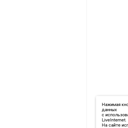
Нажимая кно
данных
с использов
LiveInternet.
На сайте ис