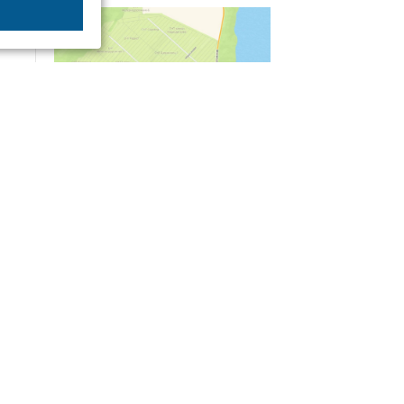
04/03
09:50
«Зимники» против «летников», а Попенков
против всех. Электроколлапс на окраине
Воронежа
Интервью
01/08
08:10
«Трус не работает в инкассации»: как устроена
работа перевозчика денег
30/07
08:00