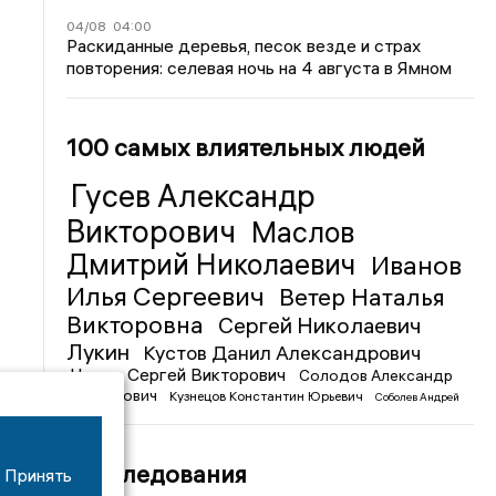
04/08
04:00
Раскиданные деревья, песок везде и страх
повторения: селевая ночь на 4 августа в Ямном
100 самых влиятельных людей
Гусев Александр
Викторович
Маслов
Дмитрий Николаевич
Иванов
Илья Сергеевич
Ветер Наталья
Викторовна
Сергей Николаевич
Лукин
Кустов Данил Александрович
Чижов Сергей Викторович
Солодов Александр
Михайлович
Кузнецов Константин Юрьевич
Соболев Андрей
Иванович
Расследования
Принять