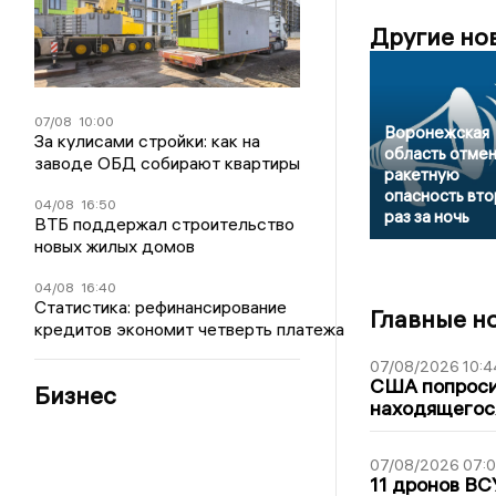
Другие но
07/08
10:00
Воронежская
За кулисами стройки: как на
область отме
заводе ОБД собирают квартиры
ракетную
опасность вт
04/08
16:50
раз за ночь
ВТБ поддержал строительство
новых жилых домов
04/08
16:40
Статистика: рефинансирование
Главные н
кредитов экономит четверть платежа
07/08/2026 10:4
США попроси
Бизнес
находящегос
07/08/2026 07:
11 дронов ВС