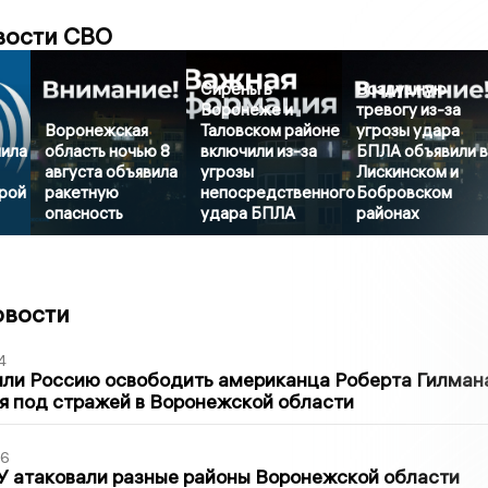
вости СВО
Сирены в
Воздушную
Воронеже и
тревогу из-за
Воронежская
Таловском районе
угрозы удара
нила
область ночью 8
включили из-за
БПЛА объявили 
августа объявила
угрозы
Лискинском и
орой
ракетную
непосредственного
Бобровском
опасность
удара БПЛА
районах
овости
4
ли Россию освободить американца Роберта Гилмана
я под стражей в Воронежской области
06
У атаковали разные районы Воронежской области