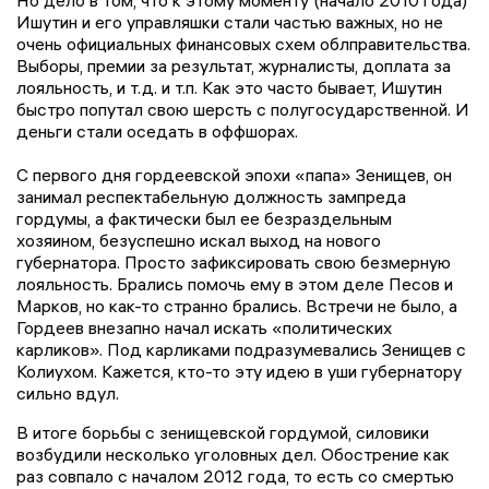
Ишутин и его управляшки стали частью важных, но не
очень официальных финансовых схем облправительства.
Выборы, премии за результат, журналисты, доплата за
лояльность, и т.д. и т.п. Как это часто бывает, Ишутин
быстро попутал свою шерсть с полугосударственной. И
деньги стали оседать в оффшорах.
С первого дня гордеевской эпохи «папа» Зенищев, он
занимал респектабельную должность зампреда
гордумы, а фактически был ее безраздельным
хозяином, безуспешно искал выход на нового
губернатора. Просто зафиксировать свою безмерную
лояльность. Брались помочь ему в этом деле Песов и
Марков, но как-то странно брались. Встречи не было, а
Гордеев внезапно начал искать «политических
карликов». Под карликами подразумевались Зенищев с
Колиухом. Кажется, кто-то эту идею в уши губернатору
сильно вдул.
В итоге борьбы с зенищевской гордумой, силовики
возбудили несколько уголовных дел. Обострение как
раз совпало с началом 2012 года, то есть со смертью