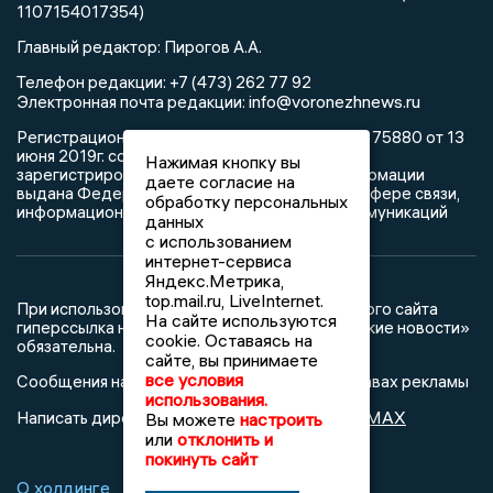
1107154017354)
Главный редактор: Пирогов А.А.
Телефон редакции: +7 (473) 262 77 92
info@voronezhnews.ru
Электронная почта редакции:
Регистрационный номер: серия Эл № ФС 77 - 75880 от 13
июня 2019г. согласно выписке из реестра
Нажимая кнопку вы
зарегистрированных средств массовой информации
даете согласие на
выдана Федеральной службой по надзору в сфере связи,
обработку персональных
информационных технологий и массовых коммуникаций
данных
с использованием
интернет-сервиса
Яндекс.Метрика,
top.mail.ru, LiveInternet.
При использовании любого материала с данного сайта
На сайте используются
гиперссылка на Сетевое издание «Воронежские новости»
cookie. Оставаясь на
обязательна.
сайте, вы принимаете
все условия
Сообщения на сером фоне размещены на правах рекламы
использования.
@mazov
MAX
Написать директору в телеграм
или
Вы можете
настроить
или
отклонить и
покинуть сайт
О холдинге
Вакансии
Реклама