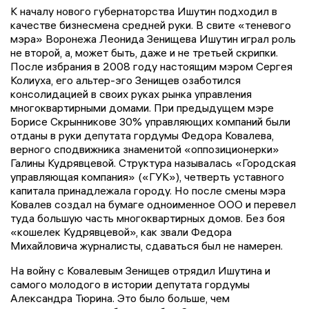
К началу нового губернаторства Ишутин подходил в
качестве бизнесмена средней руки. В свите «теневого
мэра» Воронежа Леонида Зенищева Ишутин играл роль
не второй, а, может быть, даже и не третьей скрипки.
После избрания в 2008 году настоящим мэром Сергея
Колиуха, его альтер-эго Зенищев озаботился
консолидацией в своих руках рынка управления
многоквартирными домами. При предыдущем мэре
Борисе Скрынникове 30% управляющих компаний были
отданы в руки депутата гордумы Федора Ковалева,
верного сподвижника знаменитой «оппозиционерки»
Галины Кудрявцевой. Структура называлась «Городская
управляющая компания» («ГУК»), четверть уставного
капитала принадлежала городу. Но после смены мэра
Ковалев создал на бумаге одноименное ООО и перевел
туда большую часть многоквартирных домов. Без боя
«кошелек Кудрявцевой», как звали Федора
Михайловича журналисты, сдаваться был не намерен.
На войну с Ковалевым Зенищев отрядил Ишутина и
самого молодого в истории депутата гордумы
Александра Тюрина. Это было больше, чем