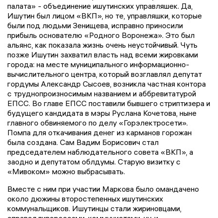
палата» - объединение ишутинских управляшек. Да,
Ишутин был лицом «ВКП», но те, управляшки, которые
были под людьми Зенищева, исправно приносили
прибыль основателю «Родного Воронежа». Это был
альянс, как показала жизнь очень неустойчивый. Чуть
позже Ишутин захватил власть над всеми жировками
города: на месте муниципального информационно-
вычислительного центра, который возглавлял депутат
гордумы Александр Сысоев, возникла частная контора
с труднопроизносимым названием и аббревитатурой
ЕПСС. Во главе ЕПСС поставили бывшего стриптизера и
будущего кандидата в мэры Руслана Кочетова, ныне
главного обвиняемого по делу «Горэлектросети».
Помпа для откачивания денег из карманов горожан
была создана. Сам Вадим Борисович стал
председателем наблюдательного совета «ВКП», а
заодно и депутатом облдумы. Старую визитку с
«Мивоком» можно выбрасывать.
Вместе с ним при участии Маркова было омандачено
около дюжины второстепенных ишутинских
коммунальщиков. Ишутинцы стали жириновцами,
справедливороссами, коммунистами, ну, и