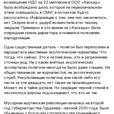
возмещения НДС на 22 миллиона в ООО «Каскад»
было возбуждено дело, которое на первоначальном
этапе освещалось в СМИ, а потом как будто
рассосалось. Информации о том, чем оно закончилось,
нет. Скорее всего, ущерб возместили и по-тихому
закрыли. Примерно в это время на «Каскаде» была
очередная смена директора, и появился полковник-
аэродромщик.
Одна существенная деталь – полигон был переполнен и
нарушал все мыслимые экологические нормативы. Что
тогда, что сейчас. Это и летняя вонь, это и загрязнение
сточных вод. Ни о каких внятных экологических
экспертизах полигона никогда не было даже слышно. Ни
общественников, ни журналистов, ни экологических
служб. Рекультивации полигона, или какой-либо его
части за эти двадцать лет также не производилось.
Может, ее в тайне делали. Но сидящие черной стеной в
лесополосе вороны подсказывают, что это не так.
Мусорная ишутинская революция началась на второй
год губернаторства Гордеева – весной 2010 года. Было
объявлено о будущем строительстве крупнейшего