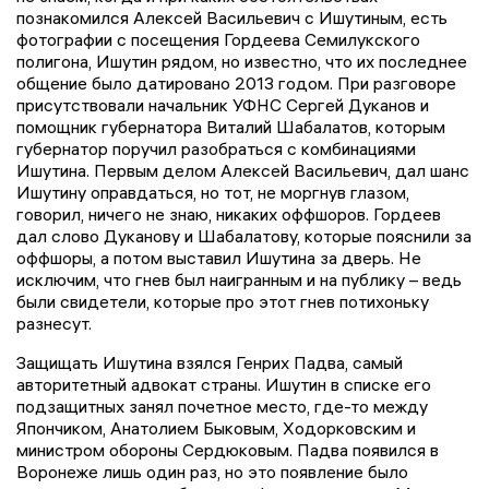
познакомился Алексей Васильевич с Ишутиным, есть
фотографии с посещения Гордеева Семилукского
полигона, Ишутин рядом, но известно, что их последнее
общение было датировано 2013 годом. При разговоре
присутствовали начальник УФНС Сергей Дуканов и
помощник губернатора Виталий Шабалатов, которым
губернатор поручил разобраться с комбинациями
Ишутина. Первым делом Алексей Васильевич, дал шанс
Ишутину оправдаться, но тот, не моргнув глазом,
говорил, ничего не знаю, никаких оффшоров. Гордеев
дал слово Дуканову и Шабалатову, которые пояснили за
оффшоры, а потом выставил Ишутина за дверь. Не
исключим, что гнев был наигранным и на публику – ведь
были свидетели, которые про этот гнев потихоньку
разнесут.
Защищать Ишутина взялся Генрих Падва, самый
авторитетный адвокат страны. Ишутин в списке его
подзащитных занял почетное место, где-то между
Япончиком, Анатолием Быковым, Ходорковским и
министром обороны Сердюковым. Падва появился в
Воронеже лишь один раз, но это появление было