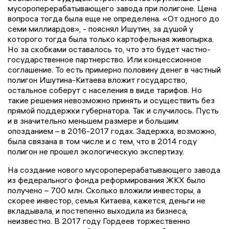
мусороперерабатывающего завода при полигоне. Цена
вопроса тогда была еще не определена. «От одного до
семи миллиардов», - пояснял Ишутин, за душой у
которого тогда была только картофельная живопырка.
Но за скобками оставалось то, что это будет частно-
государственное партнерство. Или концессионное
соглашение. То есть примерно половину денег в частный
полигон Ишутина-Китаева вложит государство,
остальное соберут с населения в виде тарифов. Но
такие решения невозможно принять и осуществить без
прямой поддержки губернатора. Так и случилось. Пусть
и в значительно меньшем размере и большим
опозданием – в 2016-2017 годах. Задержка, возможно,
была связана в том числе и с тем, что в 2014 году
полигон не прошел экологическую экспертизу.
На создание нового мусороперерабатывающего завода
из федерального фонда реформирования ЖКХ было
получено – 700 млн. Сколько вложили инвесторы, а
скорее инвестор, семья Китаева, кажется, деньги не
вкладывала, и постепенно выходила из бизнеса,
неизвестно. В 2017 году Гордеев торжественно