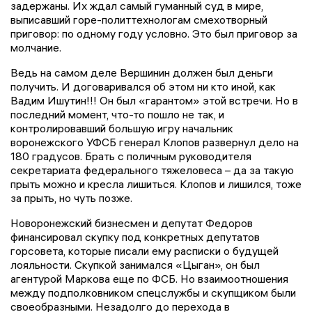
задержаны. Их ждал самый гуманный суд в мире,
выписавший горе-политтехнологам смехотворный
приговор: по одному году условно. Это был приговор за
молчание.
Ведь на самом деле Вершинин должен был деньги
получить. И договаривался об этом ни кто иной, как
Вадим Ишутин!!! Он был «гарантом» этой встречи. Но в
последний момент, что-то пошло не так, и
контролировавший большую игру начальник
воронежского УФСБ генерал Клопов развернул дело на
180 градусов. Брать с поличным руководителя
секретариата федерального тяжеловеса – да за такую
прыть можно и кресла лишиться. Клопов и лишился, тоже
за прыть, но чуть позже.
Новоронежский бизнесмен и депутат Федоров
финансировал скупку под конкретных депутатов
горсовета, которые писали ему расписки о будущей
лояльности. Скупкой занимался «Цыган», он был
агентурой Маркова еще по ФСБ. Но взаимоотношения
между подполковником спецслужбы и скупщиком были
своеобразными. Незадолго до перехода в