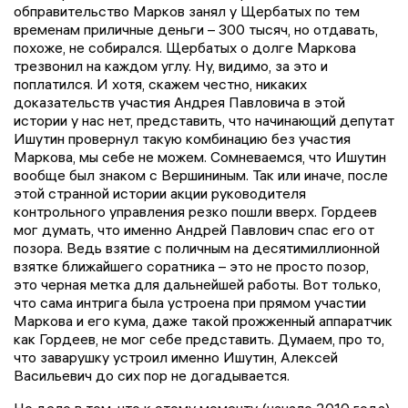
обправительство Марков занял у Щербатых по тем
временам приличные деньги – 300 тысяч, но отдавать,
похоже, не собирался. Щербатых о долге Маркова
трезвонил на каждом углу. Ну, видимо, за это и
поплатился. И хотя, скажем честно, никаких
доказательств участия Андрея Павловича в этой
истории у нас нет, представить, что начинающий депутат
Ишутин провернул такую комбинацию без участия
Маркова, мы себе не можем. Сомневаемся, что Ишутин
вообще был знаком с Вершининым. Так или иначе, после
этой странной истории акции руководителя
контрольного управления резко пошли вверх. Гордеев
мог думать, что именно Андрей Павлович спас его от
позора. Ведь взятие с поличным на десятимиллионной
взятке ближайшего соратника – это не просто позор,
это черная метка для дальнейшей работы. Вот только,
что сама интрига была устроена при прямом участии
Маркова и его кума, даже такой прожженный аппаратчик
как Гордеев, не мог себе представить. Думаем, про то,
что заварушку устроил именно Ишутин, Алексей
Васильевич до сих пор не догадывается.
Но дело в том, что к этому моменту (начало 2010 года)