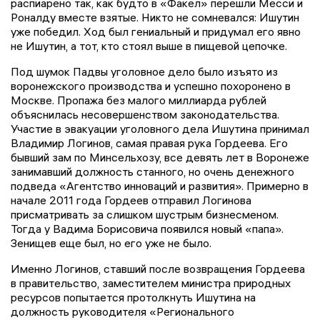
распиарено так, как будто в «Факел» перешли Месси и
Роналду вместе взятые. Никто не сомневался: Ишутин
уже победил. Ход был гениальный и придумал его явно
не Ишутин, а тот, кто стоял выше в пищевой цепочке.
Под шумок Падвы уголовное дело было изъято из
воронежского производства и успешно похоронено в
Москве. Пропажа без малого миллиарда рублей
объяснилась несовершенством законодательства.
Участие в эвакуации уголовного дела Ишутина принимал
Владимир Логинов, самая правая рука Гордеева. Его
бывший зам по Минсельхозу, все девять лет в Воронеже
занимавший должность станного, но очень денежного
подведа «Агентство инноваций и развития». Примерно в
начале 2011 года Гордеев отправил Логинова
присматривать за слишком шустрым бизнесменом.
Тогда у Вадима Борисовича появился новый «папа».
Зенищев еще был, но его уже не было.
Именно Логинов, ставший после возвращения Гордеева
в правительство, заместителем министра природных
ресурсов попытается протолкнуть Ишутина на
должность руководителя «Регионального