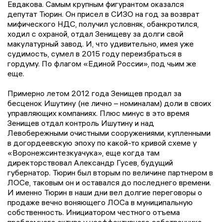
Евдакова. Самым крупным фигурантом оказался
депутат Тюрин. Он присел в СИЗО на год за возврат
мифического НДС, получил условняк, обанкротился,
ходил с охраной, отдал Зенищеву за долги свой
макулатурный завод. И, что удивительно, имея уже
судимость, сумел в 2015 году переизбраться в
гордуму. По флагом «Единой России», под чьим же
еще.
Примерно летом 2012 года Зенищев продал за
бесценок Ишутину (не лично – номиналам) доли в своих
управляющих компаниях. Плюс минус в это время
Зенищев отдал контроль Ишутину и над
Левобережными очистными сооружениями, купленными
в догордеевскую эпоху по какой-то кривой схеме у
«Воронежсинтезкуачука», еще когда там
директорствовал Александр Гусев, будущий
губернатор. Тюрин был вторым по величине партнером в
ЛОСе, таковым он и оставался до последнего времени.
И именно Тюрин в наши дни вел долгие переговоры о
продаже вечно воняющего ЛОСа в муниципальную
собственность. Инициатором честного отъема
проблемного актива у неэффективного собственника