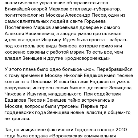
аналитическое управление облправительства.
Ближайшей опорой Маркова стал вице-губернатор,
политтехнолог из Москвы Александр Песов, один из
самых влиятельных людей в свите Гордеева.
Постепенно Марков завоевывал доверие и самого
Алексея Васильевича, а заодно умело проталкивал
идеи, выгодные Ишутину. Идея была проста – забрать
под контроль все виды бизнеса, которые прямо или
косвенно связаны с работой мэрии. То есть все, чем
владел Зенищев и другие «родноворонежцы».
У этого плана было одно большое «но». Перебравшийся
к тому времени в Москву Николай Евдаков имел тесные
контакты с Песовым. И пока был жив Евдаков он умело
разруливал, интересы своих бизнес-детишек: Зенищева,
Чижова и Ишутина, младшенького. При содействии
Евдакова Песов и Зенищев тайно встречались в
Москве, вопросы были утрясены. Первые три
гордеевских года Зенищева новые власти, в общем-то,
не трогали.
Так, по инициативе фактически Гордеева в конце 2010
года была создана «Воронежская коммунальная