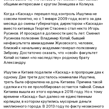
общими интересами с кругом Зенищева и Колиуха.
Когда «Каскад» перешел под контроль Ишутина не
совсем понятно, но с 1 января 2009 года, всего за два
месяца до смены губернатора, директором «Каскада»
вместо китаевца Георгия Стасенко стал некто Игорь
Русинов. И просидел в должности шесть лет. Сменил
Русинова полковник Владимир Копай, бывший
начфакультета авиакадемии Жуковского, человек,
близкий к начальнику академии генерал-полковнику
Зиброву. Достаточно сказать, что «свой» факультет
Копай оставил «по наследству» родному брату
Александру.
Ишутин и Китаев поделили «Каскад» в пропроции два к
одному. Две трети досталось номиналам Ишутина,
треть была оформлена на дочь Китаева. Причина такой
сделки и кто ее пролоббировал остается тайной. Семья
Китаева вышла из этого юрлица в 2018 году. Но к тому
времени «Каскад» был далеко не единственным
юрлицом, в котором крутились мусорные деньги
миллионного города. В 2013 году по факту незаконного