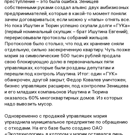
преступление – это была ошибка. Зенищев
собственными руками создал альянс двух амбизиозных
предпринимателей, которые в какой-то момент поняли:
зачем договариваться, если можно у «папы» отнять все.
Но пока Ишутин и Тюрин успешно скупали долги «ГУКа»
(первый номинальный скупщик – брат Ишутина Евгений),
перерисовывали протоколы собраний жильцов.
Протоколов было столько, что под их хранение сняли
отдельную, сильно засекреченную квартиру. Чуть позже
мэрия за символические 500 тысяч рублей продала
свою блокирующую долю в первоначальных пяти
управляшках, которые были розданы депутатам и
перешли под контроль Ишутина. Итог: один «ГУК»
обанкрочен, другой закрыт, Федор Ковалев уничтожен,
бизнес управляшек расширен, под контролем Зенищева
и его младших компаньонов Ишутина и Тюрина
оказалось 60% многоквартирных домов. Из которых
надо вывозить мусор.
Одновременно с продажей управляшек мэрия
упразднила муниципальное предприятие по обращению
с отходами. На его базе было создано ОАО
«Экотехнологии», в котором у мэрии оставался лишь