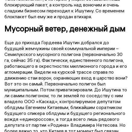
блокирующий пакет, а контроль над вонючим и очень
сладким бизнесом переходил к Ишутину. Со временем
блокпакет был ему же и продан втихаря.
Мусорный ветер, денежный дым
Еще до прихода Гордеева Ишутин добрался до
будущей жемчужины своей коммунальной империи –
Семилукского мусорного полигона (первоначально 30
га, сейчас 35 га). Фактически, единственного полигона,
работающего в окрестностях миллионного города и его
агломерации. Видели на курской трассе справа по
движению стаи ворон, охраняющих вход в царство вони?
Вот это он самый. Первоначально полигон был
муниципальным. Потом приватизировали. До Ишутина то
ли самим полигоном, то ли землей по соседству с ним
владело ООО «Каскад», контролируемое депутатом
облдумы Евгением Китаевым, ближайшим соратником
будущего спикера облдумы и будущего регионального
вождя «единороссов», а тогда всего лишь рядового
депутата от партии «Родина» Владимира Нетесова. Но
более важно то, что Китаев в тот момент был связан