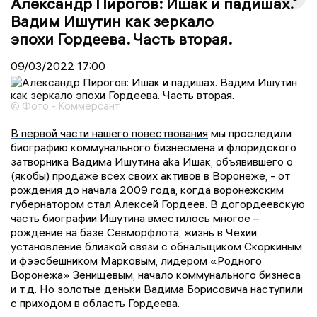
Александр Пирогов: Ишак и падишах.
Вадим Ишутин как зеркало
эпохи Гордеева. Часть вторая.
09/03/2022
17:00
© Фото - Коммерсант
В первой части нашего повествования
мы проследили
биографию коммунального бизнесмена и флоридского
затворника Вадима Ишутина aka Ишак, объявившего о
(якобы) продаже всех своих активов в Воронеже, - от
рождения до начала 2009 года, когда воронежским
губернатором стал Алексей Гордеев. В догордеевскую
часть биографии Ишутина вместилось многое –
рождение на базе Севморфлота, жизнь в Чехии,
установление близкой связи с обнальщиком Скоркиным
и фээсбешником Марковым, лидером «Родного
Воронежа» Зенищевым, начало коммунального бизнеса
и т.д. Но золотые деньки Вадима Борисовича наступили
с приходом в область Гордеева.