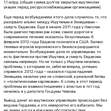
1,1 млрд (общая сумма долгов закрытых ишутинских
укашек перед ресурсоснабжающими организациями).
Еще перед возбуждением этого дела случилось то, что
разорвало альянс между Ишутиным и Зенищевым –
смерть Евдакова. Еще в начале 2011 года у Николая
была диагностирован рак кожи, самое дорогое и
современное лечение оказалось безуспешным. 6
февраля 2012 года Евдаков скончался в США. Баланс
теневых игроков воронежского бизнеса разрушился
моментально. Возбуждение дела по управляшкам, то
есть фактически против Ишутина, и смерть Евдакова
связаны напрямую. Но не только у Ишутина начались
проблемы, с которыми он, забегая вперед, успешно
справился. 2012 года – оказался годом падения
Зенищева, началом уже не словесной, а реальной битвы
с «политическими карликами». К слову, в этот период
проблемы во взаимоотношениях с властью в тот год
начались и у депутата Госдумы Чижова.
Вывод денег из ишутинских управляшек происходил без
ведома Гордеева, и это невероятно его взбесило. Мы
не знаем, когда и при каких обстоятельствах