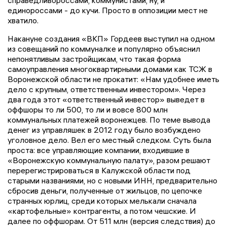
единороссами - до кучи. Просто в оппозиции мест не
хватило.
Накануне создания «ВКП» Гордеев выступил на одном
из совещаний по коммуналке и популярно объяснил
непонятливым застройщикам, что такая форма
самоуправления многоквартирными домами как ТСЖ в
Воронежской области не прокатит: «Нам удобнее иметь
дело с крупным, ответственным инвестором». Через
два года этот «ответственный инвестор» выведет в
оффшоры то ли 500, то ли и вовсе 800 млн
коммунальных платежей воронежцев. По теме вывода
денег из управляшек в 2012 году было возбуждено
уголовное дело. Вел его местный следком. Суть была
проста: все управляющие компании, входившие в
«Воронежскую коммунальную палату», разом решают
перерегистрироваться в Калужской области под
старыми названиями, но с новыми ИНН, предварительно
сбросив деньги, полученные от жильцов, по цепочке
странных юрлиц, среди которых мелькали сначала
«картофельные» контрагенты, а потом чешские. И
далее по оффшорам. От 511 млн (версия следствия) до