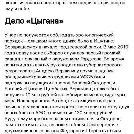
экологического оператора», чем подпишет приговор и
ему, и себе.
Дело «Цыгана»
У нас не получается соблюдать хронологический
порядок – слишком много движа было в Ишутине.
Возвращаемся в начало гордеевской эпохи. В мае 2010
года сразу после выборов случился первый громкий
скандал, связанный с окружением Гордеева. Во время
попытки дать взятку руководителю губернаторского
секретариата Андрею Вершинину прямо в здании
обладминистрации сотрудниками УФСБ были
задержаны скупщики голосов Валерий Федоров и
Евгений «Цыган» Щербатых. Вершинин должен был
получить 10 млн рублей за лоббирование кандидатуры
мэра Нововоронежа. В городе атомщиков как раз
начинал реализовываться проект по строительству двух
новых блоков АЭС стоимостью 130 млрд рублей.
Будущему мэру было на чем поживиться, и Федоров
сам хотел им стать, но вышел облом. При передаче
двухмиллионного аванса Федоров и Щербатых были