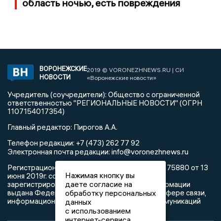
область ночью, есть повреждения
ВОРОНЕЖСКИЕ
2019 © VORONEZHNEWS.RU | СИ
НОВОСТИ
«Воронежские новости»
Учредитель (соучредители): Общество с ограниченной
ответственностью "РЕГИОНАЛЬНЫЕ НОВОСТИ" (ОГРН
1107154017354)
Главный редактор: Пирогов А.А.
Телефон редакции: +7 (473) 262 77 92
info@voronezhnews.ru
Электронная почта редакции:
Регистрационный номер: серия Эл № ФС 77 - 75880 от 13
Нажимая кнопку вы
июня 2019г. согласно выписке из реестра
даете согласие на
зарегистрированных средств массовой информации
выдана Федеральной службой по надзору в сфере связи,
обработку персональных
информационных технологий и массовых коммуникаций
данных
с использованием
интернет-сервиса