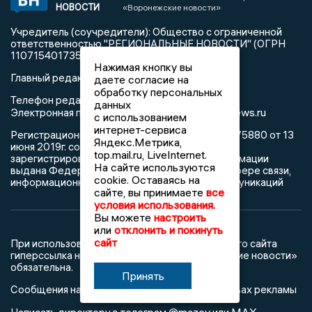
НОВОСТИ
«Воронежские новости»
Учредитель (соучредители): Общество с ограниченной
ответственностью "РЕГИОНАЛЬНЫЕ НОВОСТИ" (ОГРН
1107154017354)
Нажимая кнопку вы
Главный редактор: Пирогов А.А.
даете согласие на
обработку персональных
Телефон редакции: +7 (473) 262 77 92
данных
info@voronezhnews.ru
Электронная почта редакции:
с использованием
интернет-сервиса
Регистрационный номер: серия Эл № ФС 77 - 75880 от 13
Яндекс.Метрика,
июня 2019г. согласно выписке из реестра
top.mail.ru, LiveInternet.
зарегистрированных средств массовой информации
На сайте используются
выдана Федеральной службой по надзору в сфере связи,
cookie. Оставаясь на
информационных технологий и массовых коммуникаций
сайте, вы принимаете
все
условия использования.
Вы можете
настроить
или
отклонить и покинуть
сайт
При использовании любого материала с данного сайта
гиперссылка на Сетевое издание «Воронежские новости»
обязательна.
Принять
Сообщения на сером фоне размещены на правах рекламы
@mazov
MAX