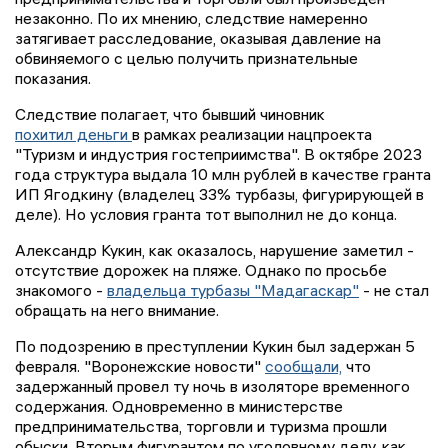
незаконно. По их мнению, следствие намеренно
затягивает расследование, оказывая давление на
обвиняемого с целью получить признательные
показания.
Следствие полагает, что бывший чиновник
похитил деньги
в рамках реализации нацпроекта
"Туризм и индустрия гостеприимства". В октябре 2023
года структура выдала 10 млн рублей в качестве гранта
ИП Ягодкину (владелец 33% турбазы, фигурирующей в
деле). Но условия гранта тот выполнил не до конца.
Александр Кукин, как оказалось, нарушение заметил -
отсутствие дорожек на пляже. Однако по просьбе
знакомого -
владельца турбазы "Мадагаскар"
- не стал
обращать на него внимание.
По подозрению в преступлении Кукин был задержан 5
февраля. "Воронежские новости"
сообщали,
что
задержанный провел ту ночь в изоляторе временного
содержания. Одновременно в министерстве
предпринимательства, торговли и туризма прошли
обыски. Вторым фигурантом по уголовному делу, как