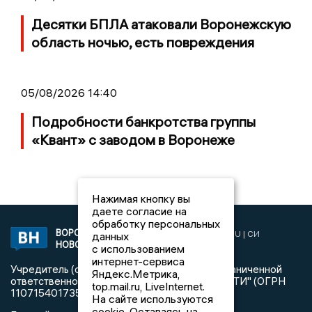
Десятки БПЛА атаковали Воронежскую
область ночью, есть повреждения
05/08/2026 14:40
Подробности банкротства группы
«Квант» с заводом в Воронеже
Нажимая кнопку вы
даете согласие на
обработку персональных
ВОРОНЕЖСКИЕ
2019 © VORONEZHNEWS.RU | СИ
данных
НОВОСТИ
«Воронежские новости»
с использованием
интернет-сервиса
Учредитель (соучредители): Общество с ограниченной
Яндекс.Метрика,
ответственностью "РЕГИОНАЛЬНЫЕ НОВОСТИ" (ОГРН
top.mail.ru, LiveInternet.
1107154017354)
На сайте используются
cookie. Оставаясь на