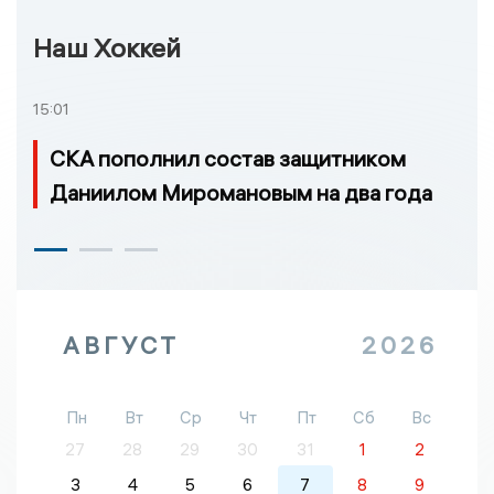
Наш Хоккей
15:01
СКА пополнил состав защитником
Даниилом Миромановым на два года
АВГУСТ
2026
Пн
Вт
Ср
Чт
Пт
Сб
Вс
27
28
29
30
31
1
2
3
4
5
6
7
8
9