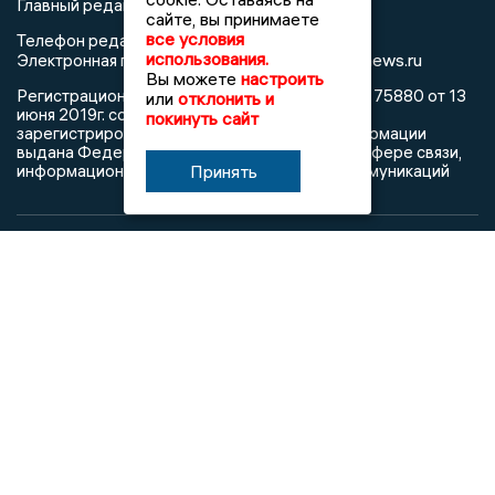
Главный редактор: Пирогов А.А.
сайте, вы принимаете
все условия
Телефон редакции: +7 (473) 262 77 92
использования.
info@voronezhnews.ru
Электронная почта редакции:
Вы можете
настроить
Регистрационный номер: серия Эл № ФС 77 - 75880 от 13
или
отклонить и
июня 2019г. согласно выписке из реестра
покинуть сайт
зарегистрированных средств массовой информации
выдана Федеральной службой по надзору в сфере связи,
информационных технологий и массовых коммуникаций
Принять
При использовании любого материала с данного сайта
гиперссылка на Сетевое издание «Воронежские новости»
обязательна.
Сообщения на сером фоне размещены на правах рекламы
@mazov
MAX
Написать директору в телеграм
или
О холдинге
Вакансии
Реклама
Дежурный по новостям