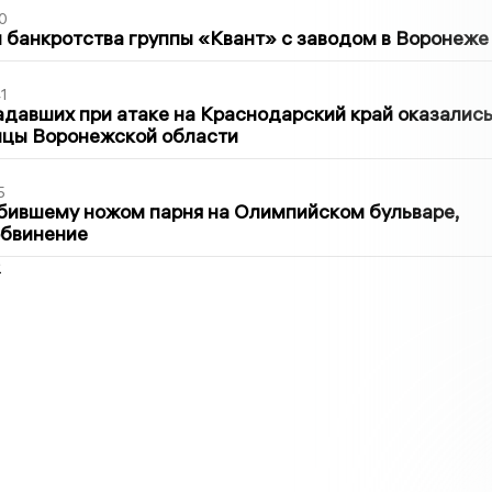
0
банкротства группы «Квант» с заводом в Воронеже
1
давших при атаке на Краснодарский край оказалис
ицы Воронежской области
5
бившему ножом парня на Олимпийском бульваре,
обвинение
2