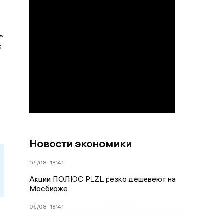
ь
с
Новости экономики
06/08
18:41
Акции ПОЛЮС PLZL резко дешевеют на
Мосбирже
06/08
18:41