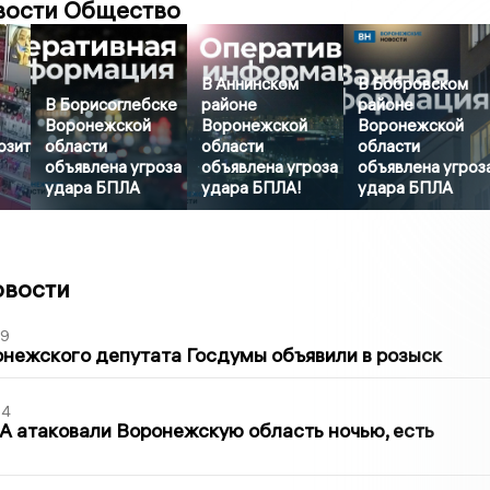
вости Общество
В Аннинском
В Бобровском
В Борисоглебске
районе
районе
Воронежской
Воронежской
Воронежской
озит
области
области
области
объявлена угроза
объявлена угроза
объявлена угроз
удара БПЛА
удара БПЛА!
удара БПЛА
овости
39
нежского депутата Госдумы объявили в розыск
54
 атаковали Воронежскую область ночью, есть