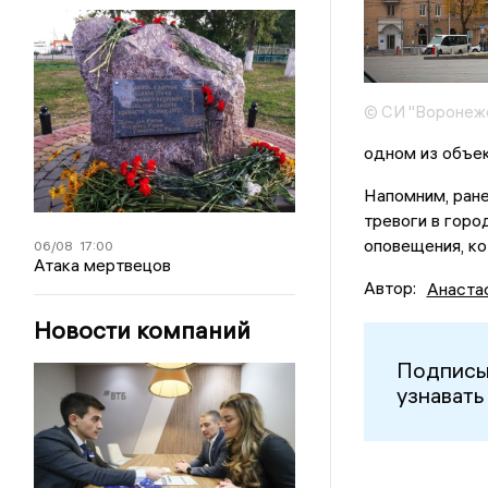
© СИ "Воронежс
одном из объек
Напомним, ран
тревоги в горо
оповещения, к
06/08
17:00
Атака мертвецов
Автор:
Анаста
Новости компаний
Подписы
узнавать