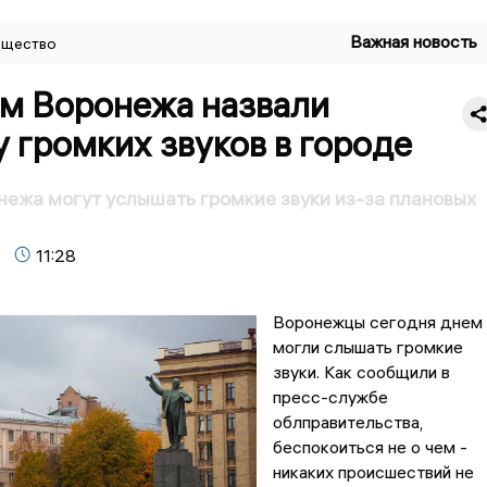
Важная новость
щество
м Воронежа назвали
 громких звуков в городе
ежа могут услышать громкие звуки из-за плановых
11:28
Воронежцы сегодня днем
могли слышать громкие
звуки. Как сообщили в
пресс-службе
облправительства,
беспокоиться не о чем -
никаких происшествий не