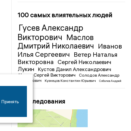
100 самых влиятельных людей
Гусев Александр
Викторович
Маслов
Дмитрий Николаевич
Иванов
Илья Сергеевич
Ветер Наталья
Викторовна
Сергей Николаевич
Лукин
Кустов Данил Александрович
Чижов Сергей Викторович
Солодов Александр
Михайлович
Кузнецов Константин Юрьевич
Соболев Андрей
Иванович
Расследования
Принять