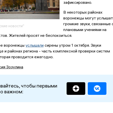
зафиксировано.
В некоторых районах
воронежцы могут услышат
громкие звуки, связанные 
кие новости"
плановыми учениями на
тов. Жителей просят не беспокоиться.
ее воронежцы
услышали
сирены утром 1 октября. Звуки
де и районах региона - часть комплексной проверки систем
оторая проводится ежегодно.
сия Зозулина
вайтесь, чтобы первыми
 о важном: