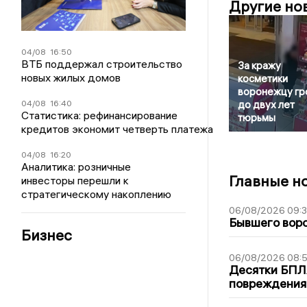
Другие но
04/08
16:50
ВТБ поддержал строительство
За кражу
новых жилых домов
косметики
воронежцу гр
04/08
16:40
до двух лет
Статистика: рефинансирование
тюрьмы
кредитов экономит четверть платежа
04/08
16:20
Аналитика: розничные
Главные н
инвесторы перешли к
стратегическому накоплению
06/08/2026 09:
Бывшего воро
Бизнес
06/08/2026 08:
Десятки БПЛА
повреждения