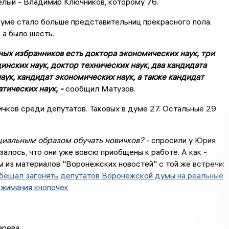
лый - Владимир Ключников, которому 76.
думе стало больше представительниц прекрасного пола.
 а было шесть.
ных избранников есть доктора экономических наук, три
нских наук, доктор технических наук, два кандидата
ук, кандидат экономических наук, а также кандидат
тических наук, -
сообщил Матузов.
ичков среди депутатов. Таковых в думе 27. Остальные 29
циальным образом обучать новичков? -
спросили у Юрия
залось, что они уже вовсю приобщены к работе. А как -
м из материалов "Воронежских новостей" с той же встречи:
бещал загонять депутатов Воронежской думы на реальные
ажимания кнопочек
арева