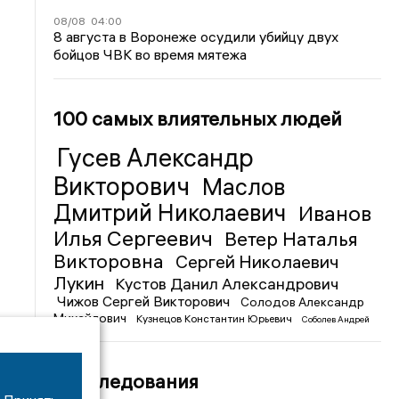
08/08
04:00
8 августа в Воронеже осудили убийцу двух
бойцов ЧВК во время мятежа
100 самых влиятельных людей
Гусев Александр
Викторович
Маслов
Дмитрий Николаевич
Иванов
Илья Сергеевич
Ветер Наталья
Викторовна
Сергей Николаевич
Лукин
Кустов Данил Александрович
Чижов Сергей Викторович
Солодов Александр
Михайлович
Кузнецов Константин Юрьевич
Соболев Андрей
Иванович
Расследования