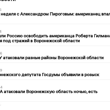
5
 неделя с Александром Пироговым: американец впа
4
ли Россию освободить американца Роберта Гилмана
я под стражей в Воронежской области
06
У атаковали разные районы Воронежской области
39
нежского депутата Госдумы объявили в розыск
54
 атаковали Воронежскую область ночью, есть
2