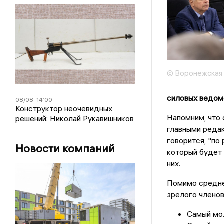
© Воронежская 
силовых ведом
08/08
14:00
Конструктор неочевидных
Напомним, что 
решений: Николай Рукавишников
главными редак
говорится, "по
Новости компаний
который будет 
них.
Помимо среднег
зрелого членов
Самый мол