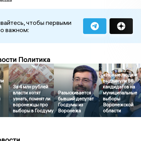
вайтесь, чтобы первыми
 о важном:
вости Политика
«Новые люди»
ли
выдвинули 56
й
За 4 млн рублей
кандидатов на
власти хотят
Разыскивается
муниципальные
я
узнать, помнят ли
бывший депутат
выборы
воронежцы про
Госдумы из
Воронежской
выборы в Госдуму
Воронежа
области
овости