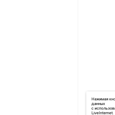
Нажимая кно
данных
с использов
LiveInternet.