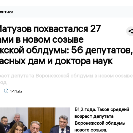
литика
атузов похвастался 27
ами в новом созыве
жской облдумы: 56 депутатов,
асных дам и доктора наук
аст депутата Воронежской облдумы в новом созыве
год
14:55
51,2 года. Таков средний
возраст депутата
Воронежской облдумы
нового созыва.