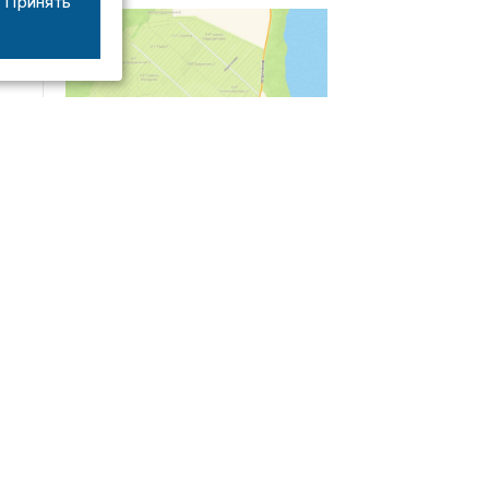
Принять
04/03
09:50
«Зимники» против «летников», а Попенков
против всех. Электроколлапс на окраине
Воронежа
Интервью
01/08
08:10
«Трус не работает в инкассации»: как устроена
работа перевозчика денег
30/07
08:00