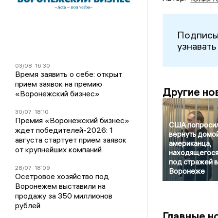
Подписы
узнавать
03/08
16:30
Время заявить о себе: открыт
прием заявок на премию
Другие но
«Воронежский бизнес»
30/07
18:10
Премия «Воронежский бизнес»
США попроси
ждет победителей-2026: 1
вернуть домо
августа стартует прием заявок
американца,
от крупнейших компаний
находящегос
под стражей в
28/07
18:09
Воронеже
Осетровое хозяйство под
Воронежем выставили на
продажу за 350 миллионов
рублей
Главные н