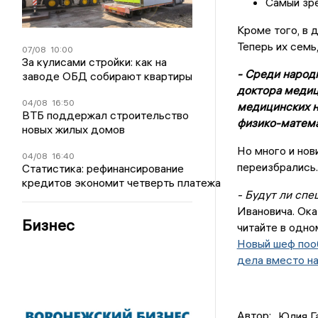
Самый зре
Кроме того, в 
Теперь их семь,
07/08
10:00
За кулисами стройки: как на
- Среди народ
заводе ОБД собирают квартиры
доктора медици
04/08
16:50
медицинских на
ВТБ поддержал строительство
физико-матема
новых жилых домов
Но много и нов
04/08
16:40
переизбрались.
Статистика: рефинансирование
кредитов экономит четверть платежа
- Будут ли спе
Ивановича. Ока
Бизнес
читайте в одно
Новый шеф поо
дела вместо н
Автор:
Юлия Г