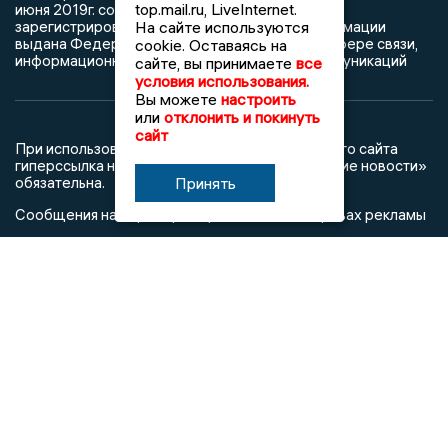
top.mail.ru, LiveInternet.
июня 2019г. согласно выписке из реестра
На сайте используются
зарегистрированных средств массовой информации
выдана Федеральной службой по надзору в сфере связи,
cookie. Оставаясь на
информационных технологий и массовых коммуникаций
сайте, вы принимаете
все
условия использования.
Вы можете
настроить
или
отклонить и покинуть
сайт
При использовании любого материала с данного сайта
гиперссылка на Сетевое издание «Воронежские новости»
Принять
обязательна.
Сообщения на сером фоне размещены на правах рекламы
@mazov
MAX
Написать директору в телеграм
или
О холдинге
Вакансии
Реклама
Дежурный по новостям
16+