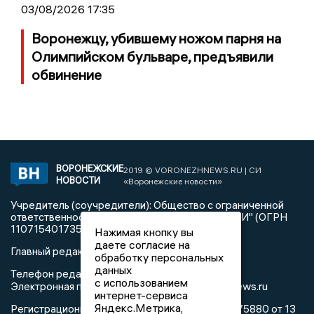
03/08/2026 17:35
Воронежцу, убившему ножом парня на
Олимпийском бульваре, предъявили
обвинение
ВОРОНЕЖСКИЕ
2019 © VORONEZHNEWS.RU | СИ
НОВОСТИ
«Воронежские новости»
Учредитель (соучредители): Общество с ограниченной
ответственностью "РЕГИОНАЛЬНЫЕ НОВОСТИ" (ОГРН
1107154017354)
Нажимая кнопку вы
даете согласие на
Главный редактор: Пирогов А.А.
обработку персональных
данных
Телефон редакции: +7 (473) 262 77 92
с использованием
info@voronezhnews.ru
Электронная почта редакции:
интернет-сервиса
Яндекс.Метрика,
Регистрационный номер: серия Эл № ФС 77 - 75880 от 13