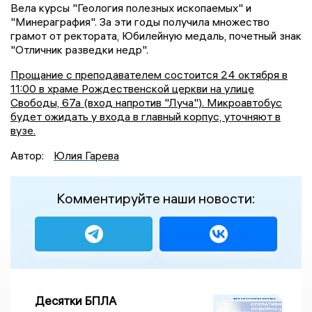
Вела курсы "Геология полезных ископаемых" и
"Минераграфия". За эти годы получила множество
грамот от ректората, Юбилейную медаль, почетный знак
"Отличник разведки недр".
Прощание с преподавателем состоится 24 октября в
11:00 в храме Рождественской церкви на улице
Свободы, 67а (вход напротив "Луча"). Микроавтобус
будет ожидать у входа в главный корпус, уточняют в
вузе.
Автор:
Юлия Гарева
Комментируйте наши новости:
Десятки БПЛА