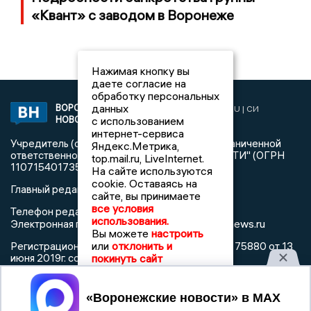
«Квант» с заводом в Воронеже
Нажимая кнопку вы
даете согласие на
обработку персональных
данных
ВОРОНЕЖСКИЕ
2019 © VORONEZHNEWS.RU | СИ
НОВОСТИ
с использованием
«Воронежские новости»
интернет-сервиса
Учредитель (соучредители): Общество с ограниченной
Яндекс.Метрика,
ответственностью "РЕГИОНАЛЬНЫЕ НОВОСТИ" (ОГРН
top.mail.ru, LiveInternet.
1107154017354)
На сайте используются
cookie. Оставаясь на
Главный редактор: Пирогов А.А.
сайте, вы принимаете
все условия
Телефон редакции: +7 (473) 262 77 92
использования.
info@voronezhnews.ru
Электронная почта редакции:
Вы можете
настроить
или
отклонить и
Регистрационный номер: серия Эл № ФС 77 - 75880 от 13
покинуть сайт
июня 2019г. согласно выписке из реестра
зарегистрированных средств массовой информации
выдана Федеральной службой по надзору в сфере связи,
Принять
информационных технологий и массовых коммуникаций