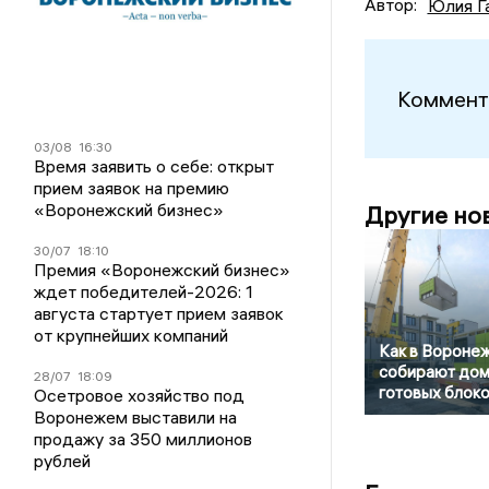
Автор:
Юлия Г
Коммент
03/08
16:30
Время заявить о себе: открыт
прием заявок на премию
«Воронежский бизнес»
Другие но
30/07
18:10
Премия «Воронежский бизнес»
ждет победителей-2026: 1
августа стартует прием заявок
от крупнейших компаний
Как в Вороне
собирают дом
28/07
18:09
готовых блок
Осетровое хозяйство под
Воронежем выставили на
продажу за 350 миллионов
рублей