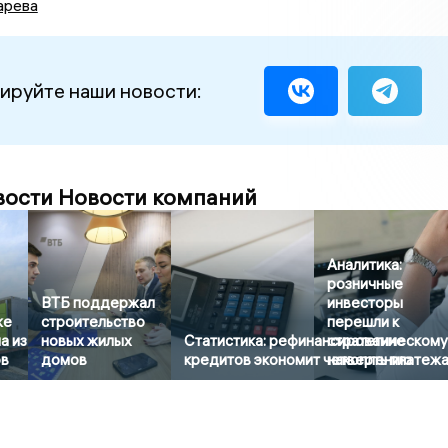
арева
ируйте наши новости:
вости Новости компаний
Аналитика:
розничные
ВТБ поддержал
инвесторы
же
строительство
перешли к
а из
новых жилых
Статистика: рефинансирование
стратегическом
ов
домов
кредитов экономит четверть платеж
накоплению