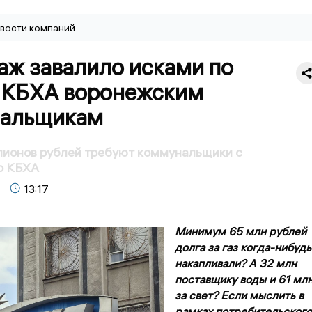
вости компаний
аж завалило исками по
 КБХА воронежским
альщикам
лионов рублей требуют коммунальщики с
о КБХА
13:17
Минимум 65 млн рублей
долга за газ когда-нибудь
накапливали? А 32 млн
поставщику воды и 61 мл
за свет? Если мыслить в
рамках потребительского