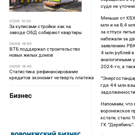
суде не уточне
Меньше от КБХА
07/08
10:00
млн и на 8,4 м
За кулисами стройки: как на
за отпуск пить
заводе ОБД собирают квартиры
набежали за дв
04/08
16:50
заявлениях РВК
ВТБ поддержал строительство
4 млн рублей в
новых жилых домов
аналогичными у
2024-го, а так
04/08
16:40
Статистика: рефинансирование
кредитов экономит четверть платежа
"Энергостандар
где 44 млн взы
задолженности 
Бизнес
Напомним, что 
воронежское пр
кстати, стало 1
ГК "Дерябинъ".