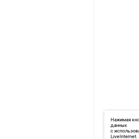
Нажимая кно
данных
с использов
LiveInternet.