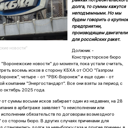
долга, то суммы кажутся
неподъемными. Но мы
будем говорить о крупно
предприятии,
производящем двигатели
для российских ракет.
кие новости"
Должник -
Конструкторское бюро
 "Воронежские новости" до момента, пока устали считать,
треть восемь исков в сторону КБХА от ООО "Газпром
оронеж", четыре - от "РВК-Воронеж" и еще один - от
й компании "Энергостандарт". Все они взяты за период с
по октябрь 2025 года.
 от суммы восьми исков забирает один из недавних, на 28
мпания в арбитраже заявляет "о неисполнении или
исполнении обязательств по договорам возмездного
" со стороны бюро. В других случаях причинами для
д становились долги за невыборку газа и другие причины, в