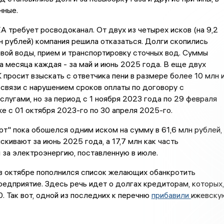
нные.
 требует росводоканал. От двух из четырех исков (на 9,2
лн рублей) компания решила отказаться. Долги скопились
евой воды, прием и транспортировку сточных вод. Суммы
а месяца каждая - за май и июнь 2025 года. В еще двух
 просит взыскать с ответчика пени в размере более 10 млн 
 связи с нарушением сроков оплаты по договору с
слугами, но за период с 1 ноября 2023 года по 29 февраля
же с 01 октября 2023-го по 30 апреля 2025-го.
т" пока обошелся одним иском на сумму в 61,6 млн рублей,
скивают за июнь 2025 года, а 17,7 млн как часть
за электроэнергию, поставленную в июле.
в октябре пополнился список желающих обанкротить
едприятие. Здесь речь идет о долгах кредиторам, которых,
0. Так вот, одной из последних к перечню
прибавили
ижевску