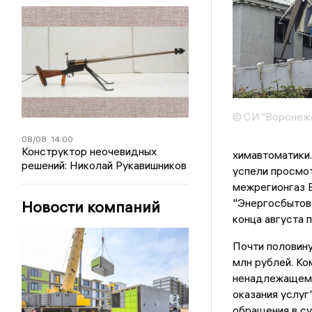
© СИ "Воронежс
08/08
14:00
Конструктор неочевидных
химавтоматики.
решений: Николай Рукавишников
успели просмо
межрегионгаз В
"Энергосбытово
Новости компаний
конца августа 
Почти половину
млн рублей. Ко
ненадлежащем 
оказания услуг
обращения в су