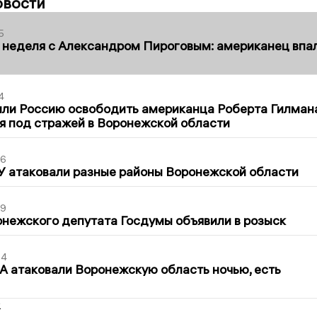
овости
5
 неделя с Александром Пироговым: американец впа
4
ли Россию освободить американца Роберта Гилмана
я под стражей в Воронежской области
06
У атаковали разные районы Воронежской области
39
нежского депутата Госдумы объявили в розыск
54
 атаковали Воронежскую область ночью, есть
2