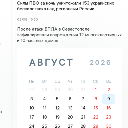
Силы ПВО за ночь уничтожили 153 украинских
беспилотника над регионами России
08/08
16:30
После атаки БПЛА в Севастополе
зафиксировали повреждения 12 многоквартирных
и 10 частных домов
и
АВГУСТ
2026
Пн
Вт
Ср
Чт
Пт
Сб
Вс
27
28
29
30
31
1
2
3
4
5
6
7
8
9
10
11
12
13
14
15
16
ю
17
18
19
20
21
22
23
24
25
26
27
28
29
30