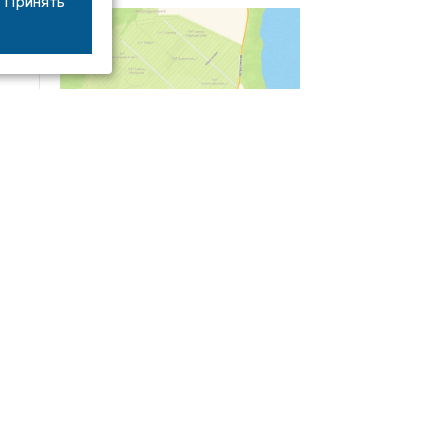
Принять
04/03
09:50
«Зимники» против «летников», а Попенков
против всех. Электроколлапс на окраине
Воронежа
Интервью
01/08
08:10
«Трус не работает в инкассации»: как устроена
работа перевозчика денег
30/07
08:00