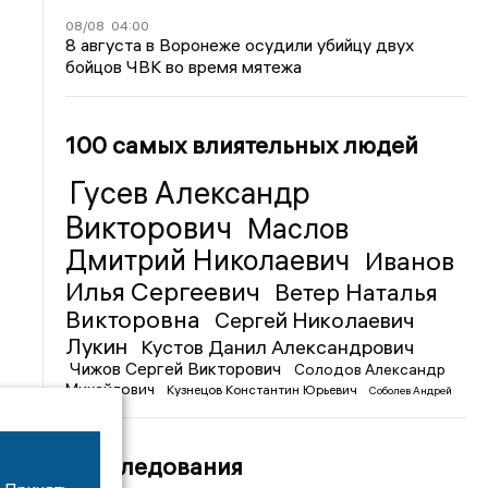
08/08
04:00
8 августа в Воронеже осудили убийцу двух
бойцов ЧВК во время мятежа
100 самых влиятельных людей
Гусев Александр
Викторович
Маслов
Дмитрий Николаевич
Иванов
Илья Сергеевич
Ветер Наталья
Викторовна
Сергей Николаевич
Лукин
Кустов Данил Александрович
Чижов Сергей Викторович
Солодов Александр
Михайлович
Кузнецов Константин Юрьевич
Соболев Андрей
Иванович
Расследования