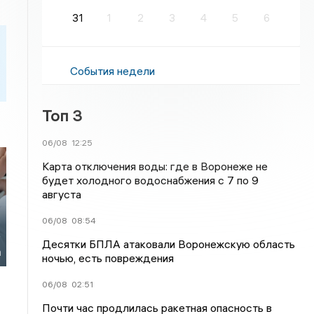
31
1
2
3
4
5
6
События недели
Топ 3
06/08
12:25
Карта отключения воды: где в Воронеже не
будет холодного водоснабжения с 7 по 9
августа
06/08
08:54
у
Десятки БПЛА атаковали Воронежскую область
а
ночью, есть повреждения
06/08
02:51
Почти час продлилась ракетная опасность в