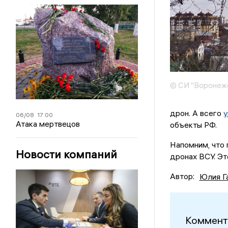
© СИ "Воронежс
дрон. А всего
у
06/08
17:00
Атака мертвецов
объекты РФ.
Напомним, что
Новости компаний
дронах ВСУ. Эт
Автор:
Юлия Г
Коммент