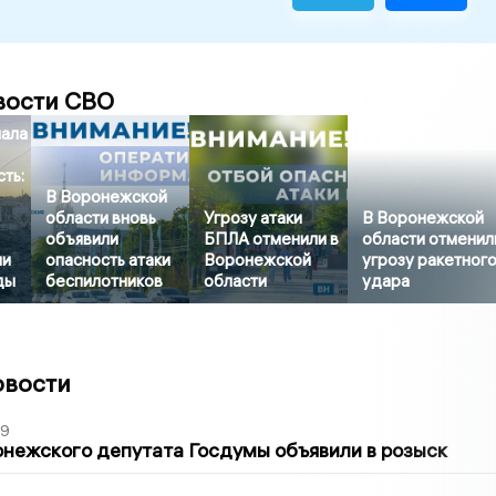
вости СВО
чала
ть:
В Воронежской
области вновь
Угрозу атаки
В Воронежской
объявили
БПЛА отменили в
области отменил
ли
опасность атаки
Воронежской
угрозу ракетног
ды
беспилотников
области
удара
овости
39
нежского депутата Госдумы объявили в розыск