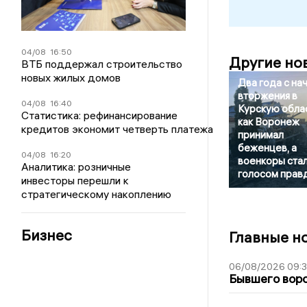
04/08
16:50
Другие но
ВТБ поддержал строительство
новых жилых домов
Два года с на
вторжения в
04/08
16:40
Курскую облас
Статистика: рефинансирование
как Воронеж
кредитов экономит четверть платежа
принимал
беженцев, а
04/08
16:20
военкоры ста
Аналитика: розничные
голосом прав
инвесторы перешли к
стратегическому накоплению
Бизнес
Главные н
06/08/2026 09:
Бывшего воро