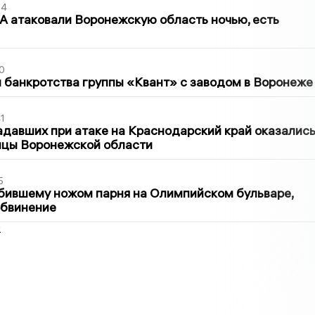
54
 атаковали Воронежскую область ночью, есть
0
банкротства группы «Квант» с заводом в Воронеже
1
давших при атаке на Краснодарский край оказалис
ицы Воронежской области
5
бившему ножом парня на Олимпийском бульваре,
обвинение
2