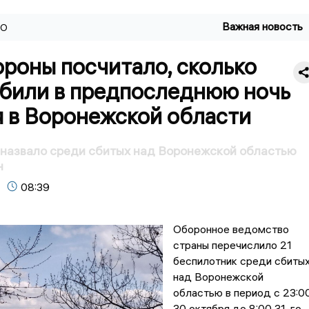
Важная новость
ВО
роны посчитало, сколько
били в предпоследнюю ночь
я в Воронежской области
назвало среди сбитых над Воронежской областью
н
08:39
Оборонное ведомство
страны перечислило 21
беспилотник среди сбиты
над Воронежской
областью в период с 23:0
30 октября до 8:00 31-го.