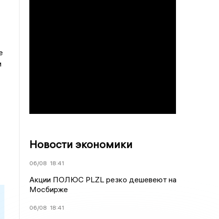
е
и
Новости экономики
06/08
18:41
Акции ПОЛЮС PLZL резко дешевеют на
Мосбирже
06/08
18:41