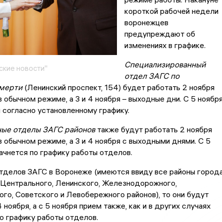
короткой рабочей недели
воронежцев
предупреждают об
изменениях в графике.
Специализированный
кие новости"
отдел ЗАГС по
смерти
(Ленинский проспект, 154) будет работать 2 ноября
в обычном режиме, а 3 и 4 ноября – выходные дни. С 5 ноябр
 согласно установленному графику.
ые отделы ЗАГС районов
также будут работать 2 ноября
в обычном режиме, а 3 и 4 ноября с выходными днями. С 5
ачнется по графику работы отделов.
отделов ЗАГС в Воронеже (имеются ввиду все районы город
 Центрального, Ленинского, Железнодорожного,
го, Советского и Левобережного районов), то они будут
4 ноября, а с 5 ноября прием также, как и в других случаях
о графику работы отделов.