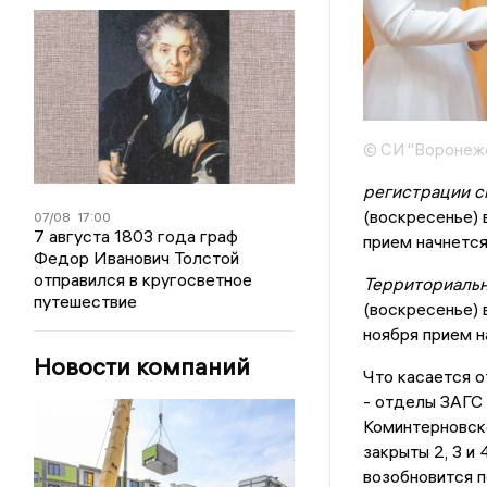
© СИ "Воронежс
регистрации 
(воскресенье) 
07/08
17:00
7 августа 1803 года граф
прием начнется
Федор Иванович Толстой
отправился в кругосветное
Территориальн
путешествие
(воскресенье) 
ноября прием н
Новости компаний
Что касается 
- отделы ЗАГС
Коминтерновско
закрыты 2, 3 и 
возобновится п