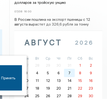
долларов за тройскую унцию
07/08
16:00
В России пошлина на экспорт пшеницы с 12
августа вырастет до 326,6 рубля за тонну
АВГУСТ
2026
Пн
Вт
Ср
Чт
Пт
Сб
Вс
27
28
29
30
31
1
2
3
4
5
6
7
8
9
Принять
10
11
12
13
14
15
16
17
18
19
20
21
22
23
24
25
26
27
28
29
30
31
1
2
3
4
5
6