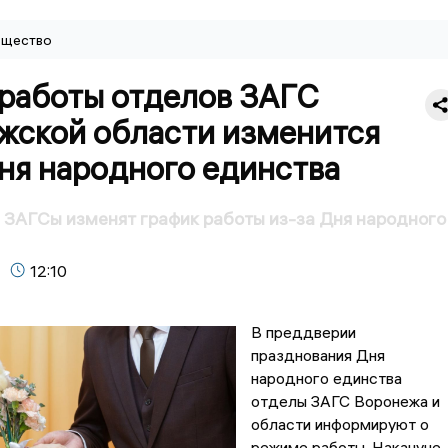
щество
 работы отделов ЗАГС
жской области изменится
ня народного единства
ЗАГСы изменят график работы из-за Дня народного
12:10
В преддверии
празднования Дня
народного единства
отделы ЗАГС Воронежа и
области информируют о
режиме работы. Накануне