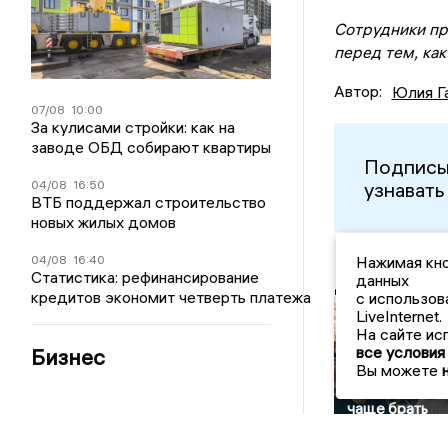
Сотрудники пр
перед тем, как
Автор:
Юлия Г
07/08
10:00
За кулисами стройки: как на
заводе ОБД собирают квартиры
Подписы
узнавать
04/08
16:50
ВТБ поддержал строительство
новых жилых домов
04/08
16:40
Нажимая кно
Статистика: рефинансирование
данных
Другие но
кредитов экономит четверть платежа
с использов
LiveInternet.
Колледжи
На сайте ис
все условия
становятся
Бизнес
Вы можете
популярнее:
россияне стал
чаще брать
кредиты на
обучение