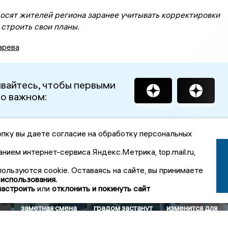
осят жителей региона заранее учитывать корректировки
 строить свои планы.
арева
вайтесь, чтобы первыми
 о важном:
пку вы даете согласие на обработку персональных
вости Общество
анием интернет-сервиса Яндекс.Метрика, top.mail.ru,
Новые
пользуются cookie. Оставаясь на сайте, вы принимаете
 использования.
От жары к
требования к
настроить
или
отклонить и покинуть сайт
прохладе:
школьным
и
Воронеж ждет
Сильные грозы с
автобусам: что
заметная смена
градом застанут
изменится для
погоды в
воронежцев 8
Воронежа с 1
выходные
августа
сентября