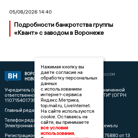
05/08/2026 14:40
Подробности банкротства группы
«Квант» с заводом в Воронеже
Нажимая кнопку вы
даете согласие на
ВОРОНЕЖСКИЕ
2019 © VORONEZHNEWS.RU | СИ
обработку персональных
НОВОСТИ
«Воронежские новости»
данных
с использованием
Учредитель (соучредители): Общество с ограниченной
интернет-сервиса
ответственностью "РЕГИОНАЛЬНЫЕ НОВОСТИ" (ОГРН
Яндекс.Метрика,
1107154017354)
top.mail.ru, LiveInternet.
Главный редактор: Пирогов А.А.
На сайте используются
cookie. Оставаясь на
Телефон редакции: +7 (473) 262 77 92
сайте, вы принимаете
info@voronezhnews.ru
Электронная почта редакции:
все условия
использования.
Регистрационный номер: серия Эл № ФС 77 - 75880 от 13