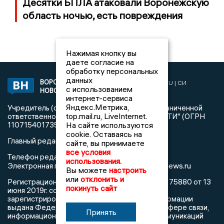
Десятки БПЛА атаковали Воронежскую
область ночью, есть повреждения
Нажимая кнопку вы
даете согласие на
обработку персональных
данных
ВОРОНЕЖСКИЕ
2019 © VORONEZHNEWS.RU | СИ
с использованием
НОВОСТИ
«Воронежские новости»
интернет-сервиса
Яндекс.Метрика,
Учредитель (соучредители): Общество с ограниченной
top.mail.ru, LiveInternet.
ответственностью "РЕГИОНАЛЬНЫЕ НОВОСТИ" (ОГРН
На сайте используются
1107154017354)
cookie. Оставаясь на
Главный редактор: Пирогов А.А.
сайте, вы принимаете
все условия
Телефон редакции: +7 (473) 262 77 92
использования.
info@voronezhnews.ru
Электронная почта редакции:
Вы можете
настроить
или
отклонить и
Регистрационный номер: серия Эл № ФС 77 - 75880 от 13
покинуть сайт
июня 2019г. согласно выписке из реестра
зарегистрированных средств массовой информации
выдана Федеральной службой по надзору в сфере связи,
Принять
информационных технологий и массовых коммуникаций