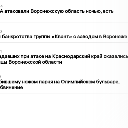
54
 атаковали Воронежскую область ночью, есть
0
банкротства группы «Квант» с заводом в Воронеже
1
давших при атаке на Краснодарский край оказалис
ицы Воронежской области
5
бившему ножом парня на Олимпийском бульваре,
обвинение
2