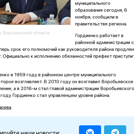
муниципального
образования сегодня, 6
ноября, сообщили в
правительстве региона.
о Воронежской области
Гордиенко работает в
районной администрации с
еперь срок его полномочий как руководителя района продлен
т. Официально к исполнению обязанностей префект приступи
нко в 1959 году в районном центре муниципального
оторое возглавляет. В 2010 году он возглавил Воробьевское
ение, а в 2016-м стал главой администрации Воробьевског
 году Гордиенко стал управленцем уровня района.
арева
ируйте наши новости: