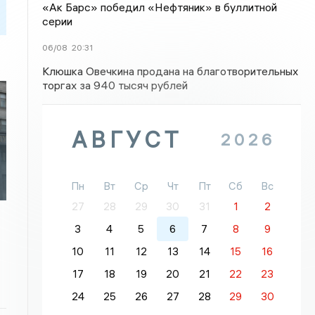
«Ак Барс» победил «Нефтяник» в буллитной
серии
06/08
20:31
Клюшка Овечкина продана на благотворительных
торгах за 940 тысяч рублей
АВГУСТ
2026
Пн
Вт
Ср
Чт
Пт
Сб
Вс
27
28
29
30
31
1
2
3
4
5
6
7
8
9
10
11
12
13
14
15
16
17
18
19
20
21
22
23
24
25
26
27
28
29
30