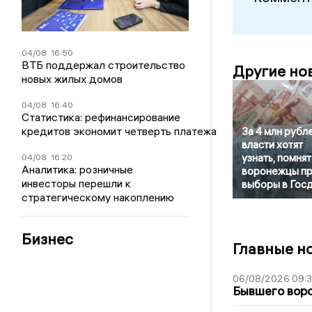
04/08
16:50
ВТБ поддержал строительство
Другие но
новых жилых домов
04/08
16:40
Статистика: рефинансирование
кредитов экономит четверть платежа
За 4 млн рубл
власти хотят
узнать, помнят
04/08
16:20
Аналитика: розничные
воронежцы п
инвесторы перешли к
выборы в Гос
стратегическому накоплению
Бизнес
Главные н
06/08/2026 09:
Бывшего воро