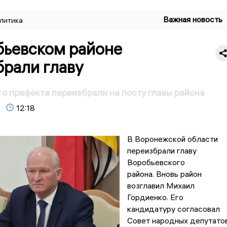
Важная новость
литика
бьевском районе
брали главу
о префекта переизбрали на посту главы района
12:18
В Воронежской области
переизбрали главу
Воробьевского
района. Вновь район
возглавил Михаил
Гордиенко. Его
кандидатуру согласовал
Совет народных депутато