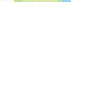
04/03
09:50
«Зимники» против «летников», а Попенков
против всех. Электроколлапс на окраине
Воронежа
Интервью
01/08
08:10
«Трус не работает в инкассации»: как устроена
работа перевозчика денег
30/07
08:00
Партбилет у сердца и вера в Бога: капитан 1-го
ранга Леонид Попов про службу на подводной
лодке