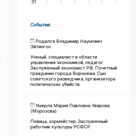
31
1
2
3
4
5
6
События
:
Родился Владимир Наумович
Эйтингон
Ученый, специалист в области
ь
управления экономикой, педагог.
Заслуженный экономист РФ. Почетный
гражданин города Воронежа. Сын
советского разведчика, организатора
политических убийств.
Умерла Мария Павловна Уварова
(Морозова)
Певица, хормейстер. Заслуженный
работник культуры РСФСР.