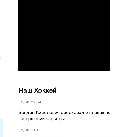
т
Наш Хоккей
о
06/08
22:04
Богдан Киселевич рассказал о планах по
завершении карьеры
06/08
21:31