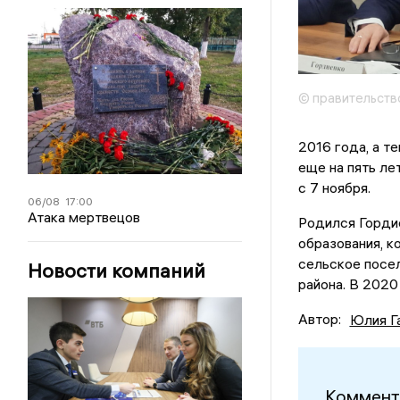
© правительств
2016 года, а т
еще на пять ле
с 7 ноября.
06/08
17:00
Атака мертвецов
Родился Гордие
образования, к
сельское посел
Новости компаний
района. В 2020
Автор:
Юлия Г
Коммент