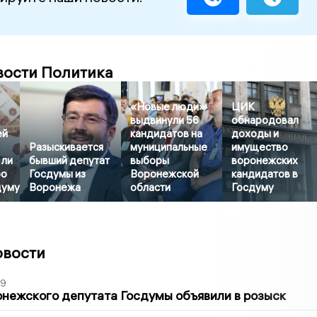
вости Политика
«Новые люди»
ЦИК
выдвинули 56
обнародовал
ей
кандидатов на
доходы и
Разыскивается
муниципальные
имущество
 ли
бывший депутат
выборы
воронежских
ро
Госдумы из
Воронежской
кандидатов в
думу
Воронежа
области
Госдуму
овости
39
нежского депутата Госдумы объявили в розыск