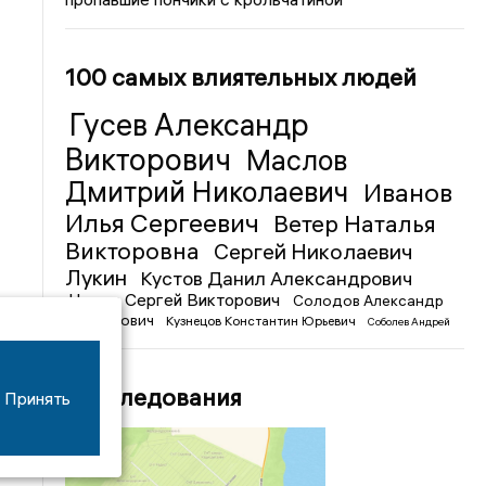
100 самых влиятельных людей
Гусев Александр
Викторович
Маслов
Дмитрий Николаевич
Иванов
Илья Сергеевич
Ветер Наталья
Викторовна
Сергей Николаевич
Лукин
Кустов Данил Александрович
Чижов Сергей Викторович
Солодов Александр
Михайлович
Кузнецов Константин Юрьевич
Соболев Андрей
Иванович
Расследования
Принять