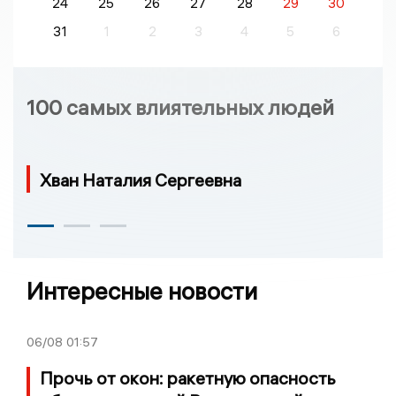
24
25
26
27
28
29
30
31
1
2
3
4
5
6
100 самых влиятельных людей
Хван Наталия Сергеевна
Интересные новости
06/08
01:57
Прочь от окон: ракетную опасность