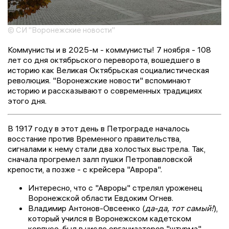
© СИ "Воронежские новости"
Коммунисты и в 2025-м - коммунисты! 7 ноября - 108
лет со дня октябрьского переворота, вошедшего в
историю как Великая Октябрьская социалистическая
революция. "Воронежские новости" вспоминают
историю и рассказывают о современных традициях
этого дня.
В 1917 году в этот день в Петрограде началось
восстание против Временного правительства,
сигналами к нему стали два холостых выстрела. Так,
сначала прогремел залп пушки Петропавловской
крепости, а позже - с крейсера "Аврора".
Интересно, что с "Авроры" стрелял уроженец
Воронежской области Евдоким Огнев.
Владимир Антонов-Овсеенко (
да-да, тот самый!
),
который учился в Воронежском кадетском
корпусе, был в числе организаторов "штурма"