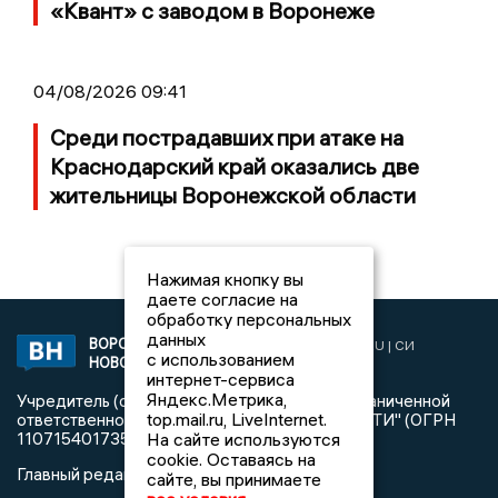
«Квант» с заводом в Воронеже
04/08/2026 09:41
Среди пострадавших при атаке на
Краснодарский край оказались две
жительницы Воронежской области
Нажимая кнопку вы
даете согласие на
обработку персональных
данных
ВОРОНЕЖСКИЕ
2019 © VORONEZHNEWS.RU | СИ
с использованием
НОВОСТИ
«Воронежские новости»
интернет-сервиса
Яндекс.Метрика,
Учредитель (соучредители): Общество с ограниченной
top.mail.ru, LiveInternet.
ответственностью "РЕГИОНАЛЬНЫЕ НОВОСТИ" (ОГРН
На сайте используются
1107154017354)
cookie. Оставаясь на
Главный редактор: Пирогов А.А.
сайте, вы принимаете