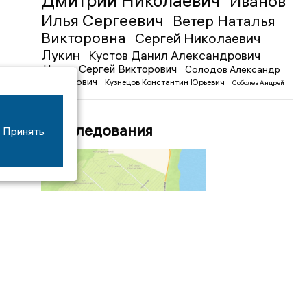
Дмитрий Николаевич
Иванов
Илья Сергеевич
Ветер Наталья
Викторовна
Сергей Николаевич
Лукин
Кустов Данил Александрович
Чижов Сергей Викторович
Солодов Александр
Михайлович
Кузнецов Константин Юрьевич
Соболев Андрей
Иванович
Расследования
Принять
04/03
09:50
«Зимники» против «летников», а Попенков
против всех. Электроколлапс на окраине
Воронежа