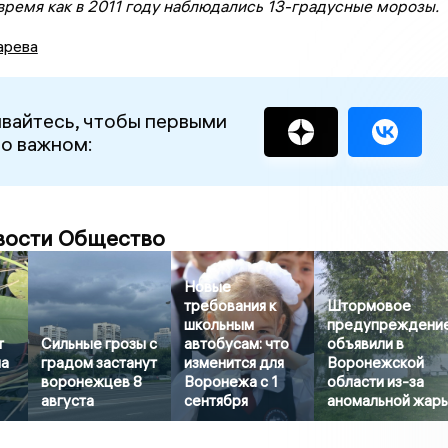
 время как в 2011 году наблюдались 13-градусные морозы.
арева
вайтесь, чтобы первыми
 о важном:
вости Общество
Новые
требования к
Штормовое
школьным
предупреждени
т
Сильные грозы с
автобусам: что
объявили в
на
градом застанут
изменится для
Воронежской
воронежцев 8
Воронежа с 1
области из-за
августа
сентября
аномальной жар