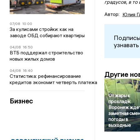
градусов, в то
Автор:
Юлия Г
07/08
10:00
За кулисами стройки: как на
заводе ОБД собирают квартиры
Подписы
узнавать
04/08
16:50
ВТБ поддержал строительство
новых жилых домов
04/08
16:40
Другие но
Статистика: рефинансирование
кредитов экономит четверть платежа
От жары к
Бизнес
прохладе:
Воронеж жде
заметная сме
погоды в
выходные