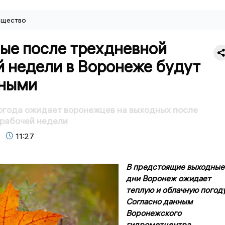
щество
ые после трехдневной
й недели в Воронеже будут
ными
огода ожидает воронежцев на выходных после
 рабочей недели
11:27
В предстоящие выходные
дни Воронеж ожидает
теплую и облачную погоду
Согласно данным
Воронежского
гидрометцентра,