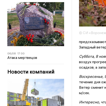
© СИ «Воронеж
предсказываютс
Западный ветер
06/08
17:00
Суббота, 8 ноя
Атака мертвецов
воздух прогрее
осадков, а зап
Новости компаний
Воскресенье, 9
течение дня ож
Ветер сменит н
м/сек.
Интересно, что