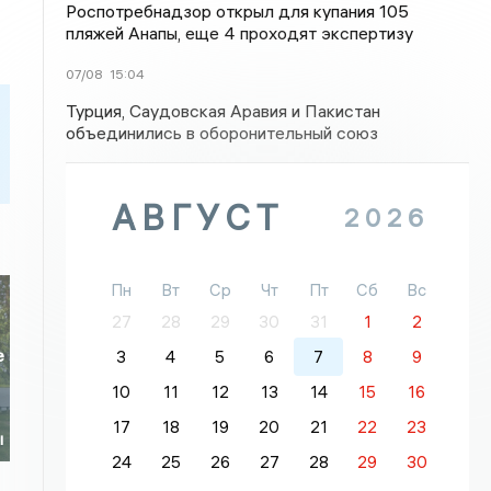
Роспотребнадзор открыл для купания 105
пляжей Анапы, еще 4 проходят экспертизу
07/08
15:04
Турция, Саудовская Аравия и Пакистан
объединились в оборонительный союз
АВГУСТ
2026
Пн
Вт
Ср
Чт
Пт
Сб
Вс
27
28
29
30
31
1
2
е
3
4
5
6
7
8
9
10
11
12
13
14
15
16
17
18
19
20
21
22
23
ы
24
25
26
27
28
29
30