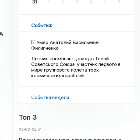
31
1
2
3
4
5
6
События
:
,
Умер Анатолий Васильевич
Филипченко
Летчик-космонавт, дважды Герой
Советского Союза, участник первого в
мире группового полета трех
космических кораблей.
События недели
Топ 3
06/08
02:51
Почти час продлилась ракетная опасность в