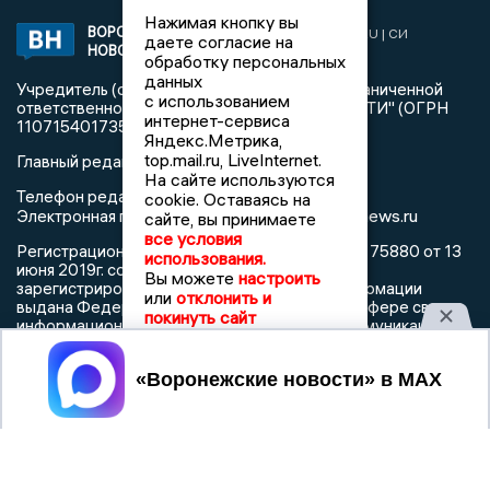
Нажимая кнопку вы
ВОРОНЕЖСКИЕ
2019 © VORONEZHNEWS.RU | СИ
даете согласие на
НОВОСТИ
«Воронежские новости»
обработку персональных
данных
Учредитель (соучредители): Общество с ограниченной
с использованием
ответственностью "РЕГИОНАЛЬНЫЕ НОВОСТИ" (ОГРН
интернет-сервиса
1107154017354)
Яндекс.Метрика,
top.mail.ru, LiveInternet.
Главный редактор: Пирогов А.А.
На сайте используются
Телефон редакции: +7 (473) 262 77 92
cookie. Оставаясь на
info@voronezhnews.ru
Электронная почта редакции:
сайте, вы принимаете
все условия
Регистрационный номер: серия Эл № ФС 77 - 75880 от 13
использования.
июня 2019г. согласно выписке из реестра
Вы можете
настроить
зарегистрированных средств массовой информации
или
отклонить и
выдана Федеральной службой по надзору в сфере связи,
покинуть сайт
информационных технологий и массовых коммуникаций
Принять
При использовании любого материала с данного сайта
гиперссылка на Сетевое издание «Воронежские новости»
обязательна.