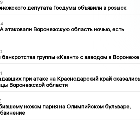
39
нежского депутата Госдумы объявили в розыск
54
 атаковали Воронежскую область ночью, есть
0
банкротства группы «Квант» с заводом в Воронеже
1
давших при атаке на Краснодарский край оказалис
ицы Воронежской области
5
бившему ножом парня на Олимпийском бульваре,
обвинение
2