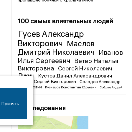
100 самых влиятельных людей
Гусев Александр
Викторович
Маслов
Дмитрий Николаевич
Иванов
Илья Сергеевич
Ветер Наталья
Викторовна
Сергей Николаевич
Лукин
Кустов Данил Александрович
Чижов Сергей Викторович
Солодов Александр
Михайлович
Кузнецов Константин Юрьевич
Соболев Андрей
Иванович
Принять
Расследования