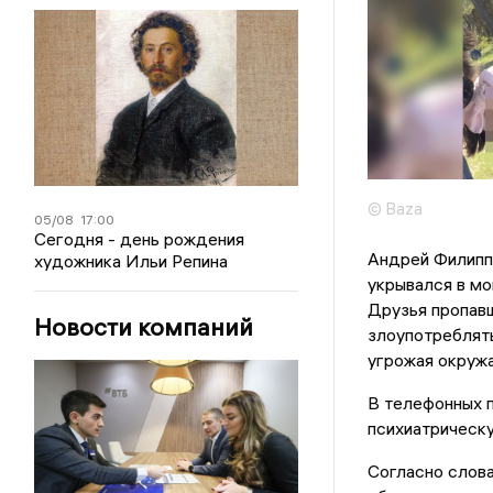
© Baza
05/08
17:00
Сегодня - день рождения
Андрей Филиппо
художника Ильи Репина
укрывался в мо
Друзья пропавш
Новости компаний
злоупотреблять
угрожая окруж
В телефонных 
психиатрическу
Согласно слов