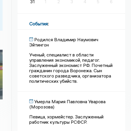
31
1
2
3
4
5
6
События
:
Родился Владимир Наумович
Эйтингон
Ученый, специалист в области
управления экономикой, педагог.
Заслуженный экономист РФ. Почетный
гражданин города Воронежа. Сын
советского разведчика, организатора
политических убийств.
Умерла Мария Павловна Уварова
(Морозова)
Певица, хормейстер. Заслуженный
работник культуры РСФСР.