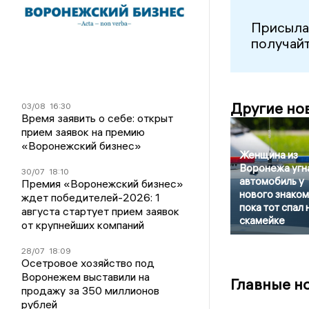
Присыла
получайт
Другие но
03/08
16:30
Время заявить о себе: открыт
прием заявок на премию
«Воронежский бизнес»
Женщина из
Воронежа угн
30/07
18:10
автомобиль у
Премия «Воронежский бизнес»
нового знаком
ждет победителей-2026: 1
пока тот спал 
августа стартует прием заявок
скамейке
от крупнейших компаний
28/07
18:09
Осетровое хозяйство под
Воронежем выставили на
Главные н
продажу за 350 миллионов
рублей