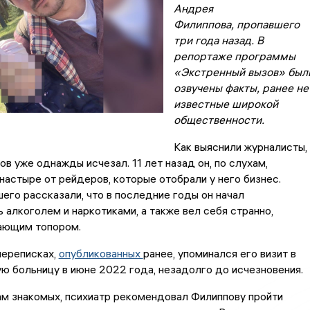
Андрея
Филиппова, пропавшего
три года назад. В
репортаже программы
«Экстренный вызов» был
озвучены факты, ранее не
известные широкой
общественности.
Как выяснили журналисты,
в уже однажды исчезал. 11 лет назад он, по слухам,
настыре от рейдеров, которые отобрали у него бизнес.
его рассказали, что в последние годы он начал
 алкоголем и наркотиками, а также вел себя странно,
ающим топором.
переписках,
опубликованных
ранее, упоминался его визит в
ю больницу в июне 2022 года, незадолго до исчезновения.
ам знакомых, психиатр рекомендовал Филиппову пройти