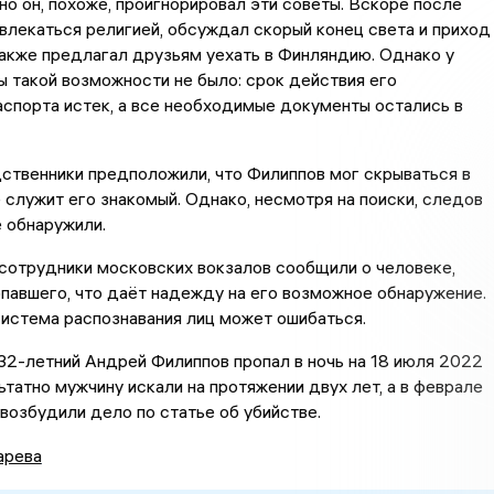
но он, похоже, проигнорировал эти советы. Вскоре после
увлекаться религией, обсуждал скорый конец света и приход
также предлагал друзьям уехать в Финляндию. Однако у
 такой возможности не было: срок действия его
аспорта истек, а все необходимые документы остались в
ственники предположили, что Филиппов мог скрываться в
 служит его знакомый. Однако, несмотря на поиски, следов
 обнаружили.
 сотрудники московских вокзалов сообщили о человеке,
павшего, что даёт надежду на его возможное обнаружение.
система распознавания лиц может ошибаться.
32-летний Андрей Филиппов пропал в ночь на 18 июля 2022
ьтатно мужчину искали на протяжении двух лет, а в феврале
возбудили дело по статье об убийстве.
арева