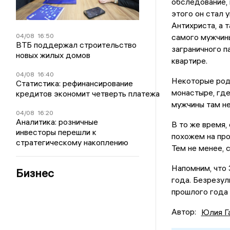
обследование, 
этого он стал 
Антихриста, а 
04/08
16:50
самого мужчины
ВТБ поддержал строительство
заграничного п
новых жилых домов
квартире.
04/08
16:40
Некоторые род
Статистика: рефинансирование
монастыре, где
кредитов экономит четверть платежа
мужчины там не
04/08
16:20
Аналитика: розничные
В то же время,
инвесторы перешли к
похожем на про
стратегическому накоплению
Тем не менее, 
Напомним, что 
Бизнес
года. Безрезул
прошлого года 
Автор:
Юлия Г