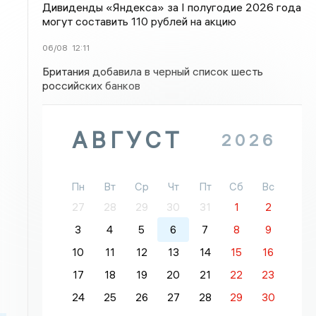
Дивиденды «Яндекса» за I полугодие 2026 года
могут составить 110 рублей на акцию
06/08
12:11
Британия добавила в черный список шесть
российских банков
АВГУСТ
2026
Пн
Вт
Ср
Чт
Пт
Сб
Вс
27
28
29
30
31
1
2
3
4
5
6
7
8
9
10
11
12
13
14
15
16
17
18
19
20
21
22
23
24
25
26
27
28
29
30