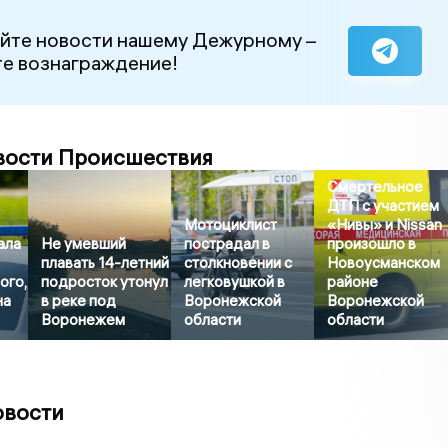
йте новости нашему Дежурному –
е вознаграждение!
вости Происшествия
Смертельное
ДТП с участием
Мотоциклист
«Нивы» и Nissan
ала
Не умевший
пострадал в
произошло в
плавать 14-летний
столкновении с
Новоусманском
ого,
подросток утонул
легковушкой в
районе
на
в реке под
Воронежской
Воронежской
Воронежем
области
области
овости