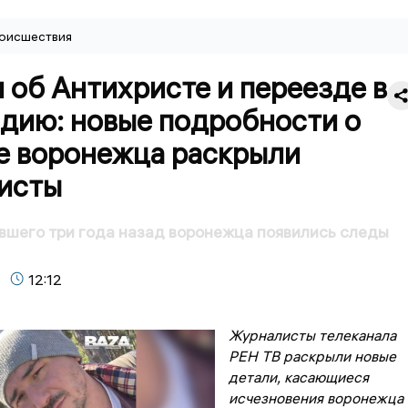
оисшествия
 об Антихристе и переезде в
дию: новые подробности о
е воронежца раскрыли
исты
вшего три года назад воронежца появились следы
12:12
Журналисты телеканала
РЕН ТВ раскрыли новые
детали, касающиеся
исчезновения воронежца