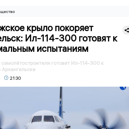
щество
жское крыло покоряет
льск: Ил-114-300 готовят к
мальным испытаниям
самолётостроители готовят Ил-114-300 к
 Архангельске
21:30