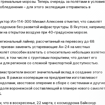
стремальные морозы. Теперь очередь за полётами в условия
обледенения – для этого экспедиция отправилась в
руктор Ил-114-300 Михаил Алексеев отметил, что самолёт
одромов без развитой инфраструктуры. В Якутске, например
и на открытом воздухе при 40-градусном морозе.
егиональный лайнер, рассчитанный на перевозку до 68
 призван заменить устаревающие Ан-24 на местных
молёт способен взлетать с относительно небольших взлётно
ос, в том числе с грунтовым покрытием, что делает его
м для регионов со сложной транспортной доступностью.
иастроители вносят значительный вклад в создание этого
на. В рамках кооперации на предприятии изготавливают
ндолами, хвостовое оперение в сборе с системами и други
 доля воронежской составляющей в планере нового самолё
.
, что в воскресенье, 22 марта, с космодрома Байконур