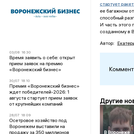
стартует раке
ее багажном от
способный разг
И часть этого 
созданному в 
Автор:
Екатер
03/08
16:30
Время заявить о себе: открыт
прием заявок на премию
Коммент
«Воронежский бизнес»
30/07
18:10
Премия «Воронежский бизнес»
ждет победителей-2026: 1
августа стартует прием заявок
Другие но
от крупнейших компаний
28/07
18:09
Осетровое хозяйство под
Воронежем выставили на
продажу за 350 миллионов
В Воронеже