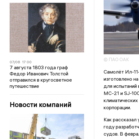
© ПАО ОАК
07/08
17:00
7 августа 1803 года граф
Самолёт Ил-11
Федор Иванович Толстой
изготовлено на
отправился в кругосветное
для испытаний 
путешествие
МС-21 и SJ-10
климатических
Новости компаний
корпорации.
Как рассказал
году разработ
судов. В февра