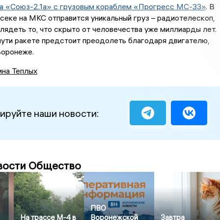
та «Союз-2.1а» с грузовым кораблем «Прогресс МС-33»
. В
секе на МКС отправится уникальный груз – радиотелескоп,
лядеть то, что скрыто от человечества уже миллиарды лет.
пути ракете предстоит преодолеть благодаря двигателю,
Воронеже.
ина Теплых
ируйте наши новости:
вости Общество
ПВО
На трассе М-4 в
Воронежской
Завтра