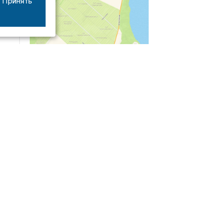
Принять
04/03
09:50
«Зимники» против «летников», а Попенков
против всех. Электроколлапс на окраине
Воронежа
Интервью
01/08
08:10
«Трус не работает в инкассации»: как устроена
работа перевозчика денег
30/07
08:00
Партбилет у сердца и вера в Бога: капитан 1-го