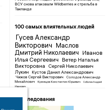
ВСУ снова атаковали Wildberries и стрельба в
Таиланде
100 самых влиятельных людей
Гусев Александр
Викторович
Маслов
Дмитрий Николаевич
Иванов
Илья Сергеевич
Ветер Наталья
Викторовна
Сергей Николаевич
Лукин
Кустов Данил Александрович
Чижов Сергей Викторович
Солодов Александр
Михайлович
Кузнецов Константин Юрьевич
Соболев Андрей
Иванович
Расследования