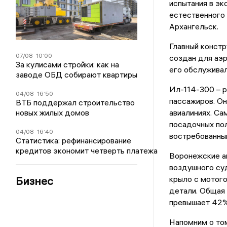
испытания в эк
естественного 
Архангельск.
Главный конст
07/08
10:00
создан для аэр
За кулисами стройки: как на
его обслуживал
заводе ОБД собирают квартиры
Ил-114-300 – р
04/08
16:50
пассажиров. Он
ВТБ поддержал строительство
авиалиниях. Са
новых жилых домов
посадочных пол
04/08
16:40
востребованны
Статистика: рефинансирование
кредитов экономит четверть платежа
Воронежские ав
воздушного суд
крыло с мотого
Бизнес
детали. Общая
превышает 42%
Напомним о том