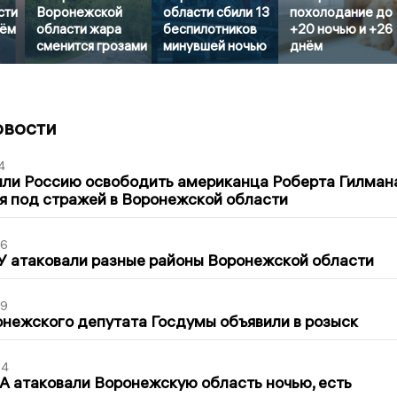
сти
Воронежской
области сбили 13
похолодание до
тём
области жара
беспилотников
+20 ночью и +26
сменится грозами
минувшей ночью
днём
овости
4
ли Россию освободить американца Роберта Гилмана
я под стражей в Воронежской области
06
У атаковали разные районы Воронежской области
39
нежского депутата Госдумы объявили в розыск
54
 атаковали Воронежскую область ночью, есть