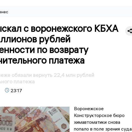
знес
ыскал с воронежского КБХА
иллионов рублей
енности по возврату
чительного платежа
еже обязали вернуть 22,4 млн рублей
ьного платежа
23:17
Воронежское
Конструкторское бюро
химавтоматики снова
попало в поле зрения суда