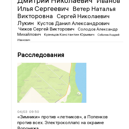
Дмитрий Николаевич
Иванов
Илья Сергеевич
Ветер Наталья
Викторовна
Сергей Николаевич
Лукин
Кустов Данил Александрович
Чижов Сергей Викторович
Солодов Александр
Михайлович
Кузнецов Константин Юрьевич
Соболев Андрей
Иванович
Расследования
04/03
09:50
«Зимники» против «летников», а Попенков
против всех. Электроколлапс на окраине
Воронежа