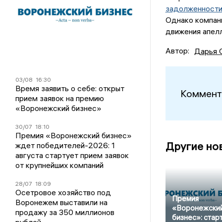
задолженности
Однако компани
движения апел
Автор:
Дарья 
03/08
16:30
Время заявить о себе: открыт
Коммент
прием заявок на премию
«Воронежский бизнес»
30/07
18:10
Премия «Воронежский бизнес»
Другие но
ждет победителей-2026: 1
августа стартует прием заявок
от крупнейших компаний
28/07
18:09
Осетровое хозяйство под
Премия
Воронежем выставили на
«Воронежски
продажу за 350 миллионов
бизнес»: стар
рублей