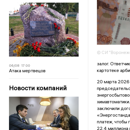
© СИ "Воронежс
залог. Ответчи
06/08
17:00
картотеке арби
Атака мертвецов
20 марта 2026
Новости компаний
председательс
энергосбытово
химавтоматики.
заключили дого
«Энергостанда
платеж, чтобы 
22,4 миллиона 