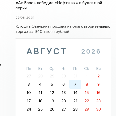
«Ак Барс» победил «Нефтяник» в буллитной
серии
т
06/08
20:31
Клюшка Овечкина продана на благотворительных
торгах за 940 тысяч рублей
й
АВГУСТ
2026
м
Пн
Вт
Ср
Чт
Пт
Сб
Вс
27
28
29
30
31
1
2
3
4
5
6
7
8
9
10
11
12
13
14
15
16
17
18
19
20
21
22
23
24
25
26
27
28
29
30