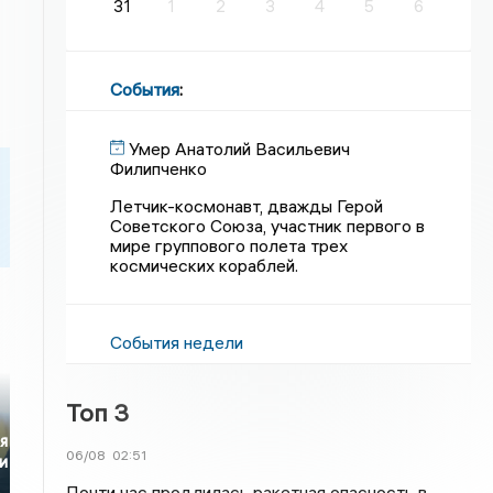
31
1
2
3
4
5
6
События
:
Умер Анатолий Васильевич
Филипченко
Летчик-космонавт, дважды Герой
Советского Союза, участник первого в
мире группового полета трех
космических кораблей.
События недели
Топ 3
я
06/08
02:51
и
Почти час продлилась ракетная опасность в