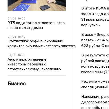
В итоге КБХА п
ждал, когда до
04/08
16:50
31 июля минувш
ВТБ поддержал строительство
вернулись.
новых жилых домов
В иске «Энерго
04/08
16:40
платеж (22,4 м
Статистика: рефинансирование
623 рубля. Отв
кредитов экономит четверть платежа
В результате с
04/08
16:20
Аналитика: розничные
рублей расходо
инвесторы перешли к
иска истцу во
стратегическому накоплению
госпошлины (70
Решение может
Бизнес
апелляционный 
Напомним, ран
делопроизводс
энергосбытова