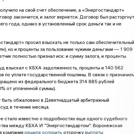
олучило на свой счет обеспечение, а «Энергостандарт»
говор закончится, и залог вернется. Договор был расторгну
его года, однако в установленный срок деньги так и не
стандарт» просил взыскать не только сам обеспечительны
лн), но и проценты за пользование чужими деньгами — 1 909
етчик полностью признал иск: и сумму залога, и проценты.
уд взыскал с КБХА задолженность, проценты и 140 562
в по уплате государственной пошлины. В связи с признание
звращено из федерального бюджета 314 885 рублей
% от уплаченной суммы).
 быть обжаловано в Девятнадцатый арбитражный
суд в течение месяца.
ее стало известно о подробностях еще одного судебного
тва между КБХА И "Энергостандартом". Воронежская
я компания
решила оспорить
отсрочку
выплаты