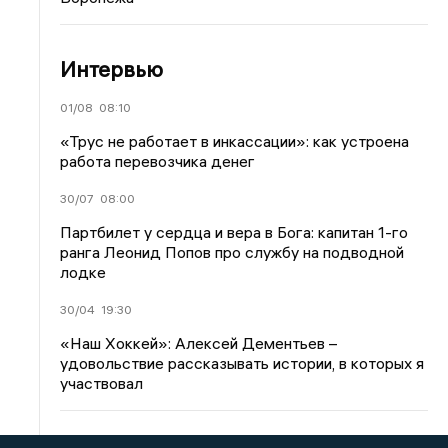
Интервью
01/08
08:10
«Трус не работает в инкассации»: как устроена
работа перевозчика денег
30/07
08:00
Партбилет у сердца и вера в Бога: капитан 1-го
ранга Леонид Попов про службу на подводной
лодке
30/04
19:30
«Наш Хоккей»: Алексей Дементьев –
удовольствие рассказывать истории, в которых я
участвовал