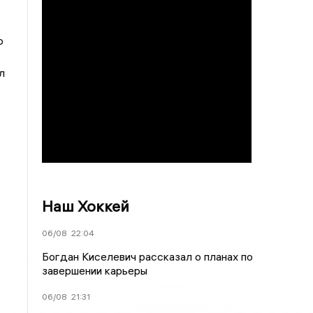
ю
л
Наш Хоккей
06/08
22:04
Богдан Киселевич рассказал о планах по
завершении карьеры
06/08
21:31