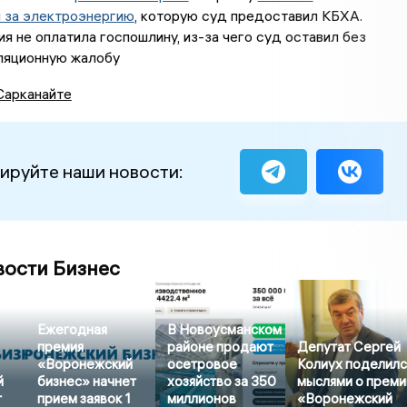
 за электроэнергию
, которую суд предоставил КБХА.
я не оплатила госпошлину, из-за чего суд оставил без
ляционную жалобу
Сарканайте
ируйте наши новости:
вости Бизнес
Ежегодная
В Новоусманском
премия
районе продают
Депутат Сергей
«Воронежский
осетровое
Колиух поделилс
й
бизнес» начнет
хозяйство за 350
мыслями о преми
т
прием заявок 1
миллионов
«Воронежский