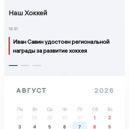
Наш Хоккей
16:31
Иван Савин удостоен региональной
награды за развитие хоккея
АВГУСТ
2026
Пн
Вт
Ср
Чт
Пт
Сб
Вс
27
28
29
30
31
1
2
3
4
5
6
7
8
9