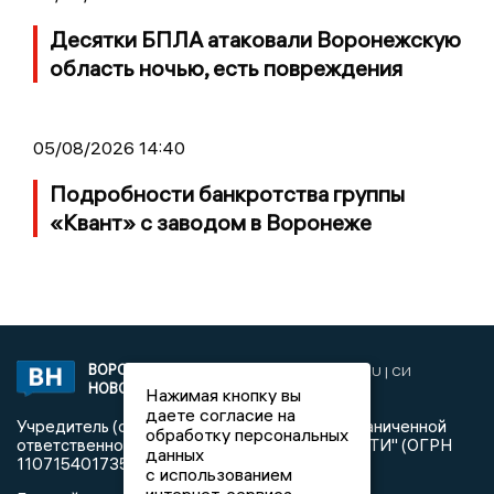
Десятки БПЛА атаковали Воронежскую
область ночью, есть повреждения
05/08/2026 14:40
Подробности банкротства группы
«Квант» с заводом в Воронеже
ВОРОНЕЖСКИЕ
2019 © VORONEZHNEWS.RU | СИ
НОВОСТИ
«Воронежские новости»
Нажимая кнопку вы
даете согласие на
Учредитель (соучредители): Общество с ограниченной
обработку персональных
ответственностью "РЕГИОНАЛЬНЫЕ НОВОСТИ" (ОГРН
данных
1107154017354)
с использованием