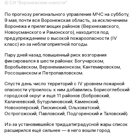
© СИ "Воронежские новости"
По прогнозу регионального управления МЧС на субботу,
9 мая, почти вся Воронежская область, за исключением
Воронежа и прилегающих районов (Верхнехавского,
Новоусманского и Рамонского), находится под
предупреждением о высокой пожароопасности (IV
класс) из‑за неблагоприятной погоды.
Пару дней назад повышенный риск возгорания
фиксировался в шести районах: Богучарском,
Воробьёвском, Верхнемамонском, Кантемировском,
Россошанском и Петропавловском.
Спустя день число территорий с IV уровнем пожарной
опасности утроилось: к ним добавились Борисоглебский
городской округ и ещё 11 районов (Бобровский,
Калачеевский, Бутурлиновский, Каменский,
Новохоперский, Лискинский, Ольховатский,
Острогожский, Павловский, Подгоренский и Таловский).
Из‑за установившейся тридцатиградусной жары список
расширился ещё сильнее — в него вошли город