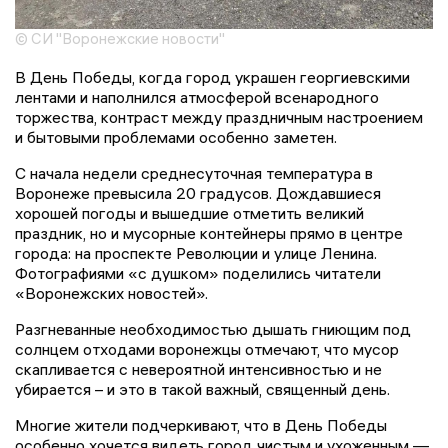
© СИ "Воронежские новости"
В День Победы, когда город украшен георгиевскими
лентами и наполнился атмосферой всенародного
торжества, контраст между праздничным настроением
и бытовыми проблемами особенно заметен.
С начала недели среднесуточная температура в
Воронеже превысила 20 градусов. Дождавшиеся
хорошей погоды и вышедшие отметить великий
праздник, но и мусорные контейнеры прямо в центре
города: на проспекте Революции и улице Ленина.
Фотографиями «с душком» поделились читатели
«Воронежских новостей».
Разгневанные необходимостью дышать гниющим под
солнцем отходами воронежцы отмечают, что мусор
скапливается с невероятной интенсивностью и не
убирается – и это в такой важный, священный день.
Многие жители подчеркивают, что в День Победы
особенно хочется видеть город чистым и ухоженным —