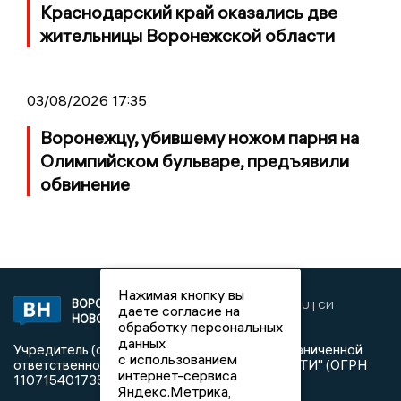
Краснодарский край оказались две
жительницы Воронежской области
03/08/2026 17:35
Воронежцу, убившему ножом парня на
Олимпийском бульваре, предъявили
обвинение
Нажимая кнопку вы
ВОРОНЕЖСКИЕ
2019 © VORONEZHNEWS.RU | СИ
даете согласие на
НОВОСТИ
«Воронежские новости»
обработку персональных
данных
Учредитель (соучредители): Общество с ограниченной
с использованием
ответственностью "РЕГИОНАЛЬНЫЕ НОВОСТИ" (ОГРН
интернет-сервиса
1107154017354)
Яндекс.Метрика,