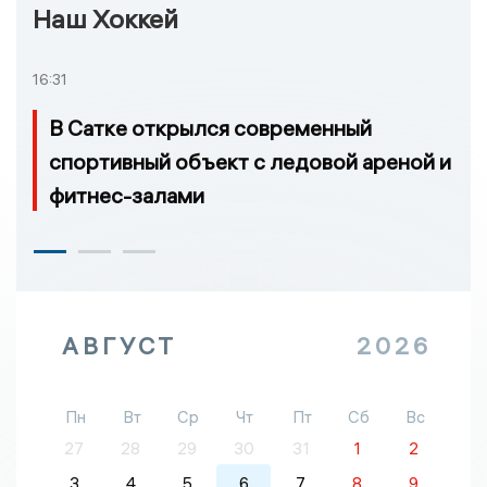
Наш Хоккей
16:31
В Сатке открылся современный
спортивный объект с ледовой ареной и
фитнес-залами
АВГУСТ
2026
Пн
Вт
Ср
Чт
Пт
Сб
Вс
27
28
29
30
31
1
2
3
4
5
6
7
8
9