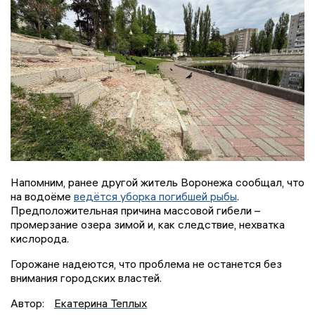
Напомним, ранее другой житель Воронежа сообщал, что
на водоёме
ведётся уборка погибшей рыбы
.
Предположительная причина массовой гибели –
промерзание озера зимой и, как следствие, нехватка
кислорода.
Горожане надеются, что проблема не останется без
внимания городских властей.
Автор:
Екатерина Теплых