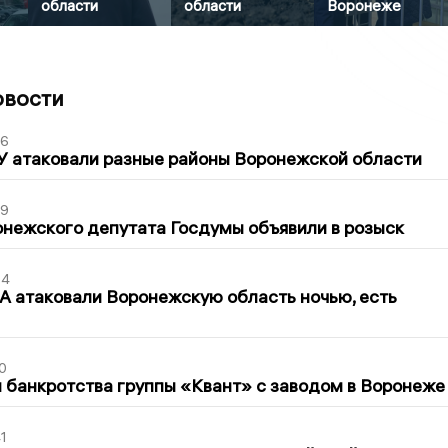
области
области
Воронеже
овости
06
У атаковали разные районы Воронежской области
39
нежского депутата Госдумы объявили в розыск
54
 атаковали Воронежскую область ночью, есть
0
банкротства группы «Квант» с заводом в Воронеже
1