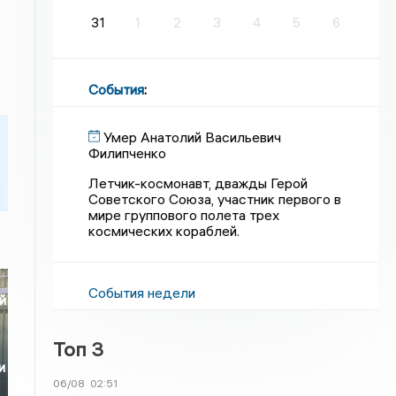
31
1
2
3
4
5
6
События
:
Умер Анатолий Васильевич
Филипченко
Летчик-космонавт, дважды Герой
Советского Союза, участник первого в
мире группового полета трех
космических кораблей.
События недели
й
Топ 3
и
06/08
02:51