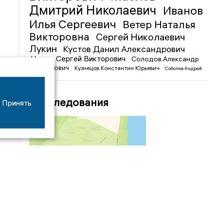
Дмитрий Николаевич
Иванов
Илья Сергеевич
Ветер Наталья
Викторовна
Сергей Николаевич
Лукин
Кустов Данил Александрович
Чижов Сергей Викторович
Солодов Александр
Михайлович
Кузнецов Константин Юрьевич
Соболев Андрей
Иванович
Расследования
Принять
04/03
09:50
«Зимники» против «летников», а Попенков
против всех. Электроколлапс на окраине