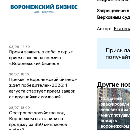
Запрещенное в
Верховным су
Автор:
Екатер
03/08
16:30
Присыла
Время заявить о себе: открыт
получайт
прием заявок на премию
«Воронежский бизнес»
30/07
18:10
Премия «Воронежский бизнес»
Другие но
ждет победителей-2026: 1
августа стартует прием заявок
от крупнейших компаний
Спасатели
эвакуировали
28/07
18:09
человека и за 
Осетровое хозяйство под
минут потуши
Воронежем выставили на
пожар в
продажу за 350 миллионов
воронежском
рублей