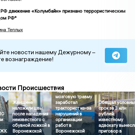
 РФ движение «Колумбайн» признано террористическим
дом РФ*
ина Теплых
йте новости нашему Дежурному –
е вознаграждение!
вости Происшествия
Черепно-
мозговую травму
Женщине
заработал
Обещал условны
наложили швы
тракторист из-за
срок за 3 млн
10
после нападения
нарушений в
рублей:
ли
неизвестного с
организации
известному
обувной ложкой в
работ в
адвокату вынесл
 ЖК
Воронежской
Воронежской
приговор в