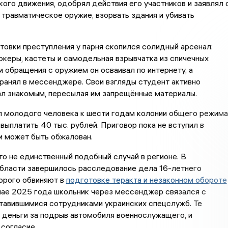
ого движения, одобрял действия его участников и заявлял 
 травматическое оружие, взорвать здания и убивать
товки преступления у парня скопился солидный арсенал:
шокеры, кастеты и самодельная взрывчатка из спичечных
и обращения с оружием он осваивал по интернету, а
ранял в мессенджере. Свои взгляды студент активно
л знакомым, пересылая им запрещённые материалы.
л молодого человека к шести годам колонии общего режима
 выплатить 40 тыс. рублей. Приговор пока не вступил в
и может быть обжалован.
то не единственный подобный случай в регионе. В
бласти завершилось расследование дела 16-летнего
орого обвиняют в
подготовке теракта и незаконном обороте
 мае 2025 года школьник через мессенджер связался с
тавившимися сотрудниками украинских спецслужб. Те
 деньги за подрыв автомобиля военнослужащего, и
согласие.