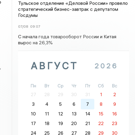
о
Тульское отделение «Деловой России» провело
стратегический бизнес-завтрак с депутатом
Госдумы
07/08
09:07
С начала года товарооборот России и Китая
вырос на 26,3%
АВГУСТ
2026
,
Пн
Вт
Ср
Чт
Пт
Сб
Вс
27
28
29
30
31
1
2
3
4
5
6
7
8
9
10
11
12
13
14
15
16
17
18
19
20
21
22
23
24
25
26
27
28
29
30