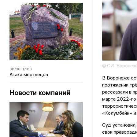
© СИ "Воронежс
06/08
17:00
Атака мертвецов
В Воронеже осу
протяжении трё
Новости компаний
рассказали в п
марта 2022-го 
террористичес
«Колумбайн» и 
Суд установил,
свои праворад