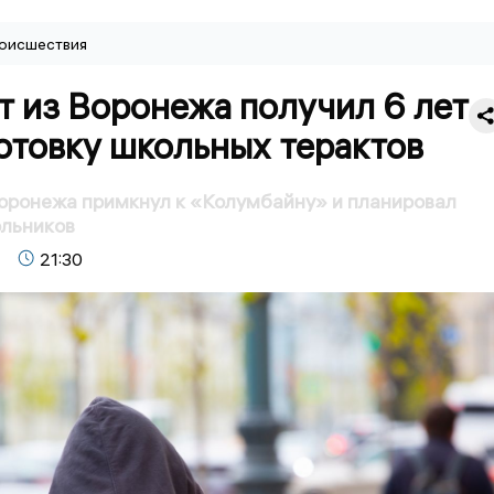
оисшествия
 из Воронежа получил 6 лет
отовку школьных терактов
оронежа примкнул к «Колумбайну» и планировал
ольников
21:30