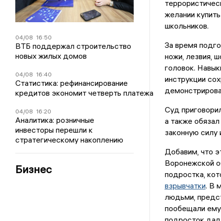
террористическ
желании купить
школьников.
04/08
16:50
За время подго
ВТБ поддержал строительство
новых жилых домов
ножи, лезвия, 
головок. Навык
04/08
16:40
инструкции сох
Статистика: рефинансирование
демонстрирова
кредитов экономит четверть платежа
Суд приговори
04/08
16:20
Аналитика: розничные
а также обязал
инвесторы перешли к
законную силу 
стратегическому накоплению
Добавим, что э
Воронежской о
Бизнес
подростка, кот
взрывчатки
. В
людьми, предс
пообещали ему
подросток дал 