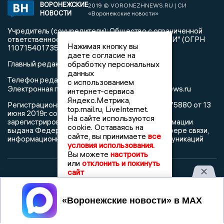
ВОРОНЕЖСКИЕ
2019 © VORONEZHNEWS.RU | СИ
НОВОСТИ
«Воронежские новости»
Учредитель (соучредители): Общество с ограниченной
ответственностью "РЕГИОНАЛЬНЫЕ НОВОСТИ" (ОГРН
Нажимая кнопку вы
1107154017354)
даете согласие на
Главный редактор: Пирогов А.А.
обработку персональных
данных
Телефон редакции: +7 (473) 262 77 92
с использованием
info@voronezhnews.ru
Электронная почта редакции:
интернет-сервиса
Яндекс.Метрика,
Регистрационный номер: серия Эл № ФС 77 - 75880 от 13
top.mail.ru, LiveInternet.
июня 2019г. согласно выписке из реестра
На сайте используются
зарегистрированных средств массовой информации
cookie. Оставаясь на
выдана Федеральной службой по надзору в сфере связи,
сайте, вы принимаете
все
информационных технологий и массовых коммуникаций
условия использования.
Вы можете
настроить
или
отклонить и покинуть
сайт
При использовании любого материала с данного сайта
гиперссылка на Сетевое издание «Воронежские новости»
Принять
обязательна.
Сообщения на сером фоне размещены на правах рекламы