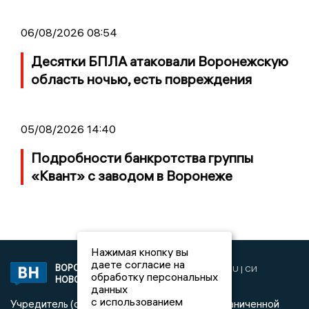
06/08/2026 08:54
Десятки БПЛА атаковали Воронежскую
область ночью, есть повреждения
05/08/2026 14:40
Подробности банкротства группы
«Квант» с заводом в Воронеже
Нажимая кнопку вы
даете согласие на
ВОРОНЕЖСКИЕ
2019 © VORONEZHNEWS.RU | СИ
обработку персональных
НОВОСТИ
«Воронежские новости»
данных
с использованием
Учредитель (соучредители): Общество с ограниченной