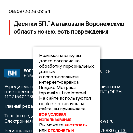
06/08/2026 08:54
Десятки БПЛА атаковали Воронежскую
область ночью, есть повреждения
Нажимая кнопку вы
даете согласие на
обработку персональных
данных
ВОРОНЕЖСКИЕ
2019 © VORONEZHNEWS.RU | СИ
НОВОСТИ
с использованием
«Воронежские новости»
интернет-сервиса
Учредитель (соучредители): Общество с ограниченной
Яндекс.Метрика,
ответственностью "РЕГИОНАЛЬНЫЕ НОВОСТИ" (ОГРН
top.mail.ru, LiveInternet.
1107154017354)
На сайте используются
cookie. Оставаясь на
Главный редактор: Пирогов А.А.
сайте, вы принимаете
все условия
Телефон редакции: +7 (473) 262 77 92
использования.
info@voronezhnews.ru
Электронная почта редакции:
Вы можете
настроить
или
отклонить и
Регистрационный номер: серия Эл № ФС 77 - 75880 от 13