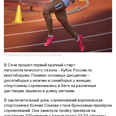
© личные соцсети спортсменки
В Сочи прошёл первый крупный старт
легкоатлетического сезона - Кубок России по
многоборьям. Помимо основных дисциплин -
десятиборья у мужчин и семиборья у женщин,
спортсмены соревновались в беге на различные
дистанции, прыжках в длину, метании.
В заключительный день соревнований воронежская
спортсменка Ксения Сомова стала бронзовым призёром
соревнований. Она замкнула тройку призёров на
дистанции 200 метров с результатом 23.74 секунды.