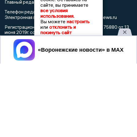
Главный редактор: Пирогов А.А.
сайте, вы принимаете
все условия
Телефон редакции: +7 (473) 262 77 92
использования.
info@voronezhnews.ru
Электронная почта редакции:
Вы можете
настроить
или
отклонить и
Регистрационный номер: серия Эл № ФС 77 - 75880 от 13
покинуть сайт
июня 2019г. согласно выписке из реестра
зарегистрированных средств массовой информации
выдана Федеральной службой по надзору в сфере связи,
Принять
информационных технологий и массовых коммуникаций
При использовании любого материала с данного сайта
гиперссылка на Сетевое издание «Воронежские новости»
обязательна.
Сообщения на сером фоне размещены на правах рекламы
@mazov
MAX
Написать директору в телеграм
или
О холдинге
Вакансии
Реклама
Дежурный по новостям