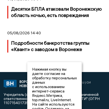
Десятки БПЛА атаковали Воронежскую
область ночью, есть повреждения
05/08/2026 14:40
Подробности банкротства группы
«Квант» с заводом в Воронеже
Нажимая кнопку вы
даете согласие на
обработку персональных
данных
ВОРОНЕЖСКИЕ
2019 © VORONEZHNEWS.RU | СИ
НОВОСТИ
с использованием
«Воронежские новости»
интернет-сервиса
Учредитель (соучредители): Общество с ограниченной
Яндекс.Метрика,
ответственностью "РЕГИОНАЛЬНЫЕ НОВОСТИ" (ОГРН
top.mail.ru, LiveInternet.
1107154017354)
На сайте используются
cookie. Оставаясь на