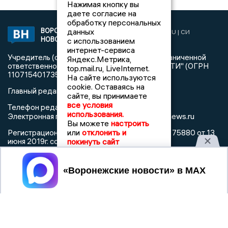
Нажимая кнопку вы
даете согласие на
обработку персональных
данных
ВОРОНЕЖСКИЕ
2019 © VORONEZHNEWS.RU | СИ
НОВОСТИ
с использованием
«Воронежские новости»
интернет-сервиса
Учредитель (соучредители): Общество с ограниченной
Яндекс.Метрика,
ответственностью "РЕГИОНАЛЬНЫЕ НОВОСТИ" (ОГРН
top.mail.ru, LiveInternet.
1107154017354)
На сайте используются
cookie. Оставаясь на
Главный редактор: Пирогов А.А.
сайте, вы принимаете
все условия
Телефон редакции: +7 (473) 262 77 92
использования.
info@voronezhnews.ru
Электронная почта редакции:
Вы можете
настроить
или
отклонить и
Регистрационный номер: серия Эл № ФС 77 - 75880 от 13
июня 2019г. согласно выписке из реестра
покинуть сайт
зарегистрированных средств массовой информации
выдана Федеральной службой по надзору в сфере связи,
Принять
информационных технологий и массовых коммуникаций
При использовании любого материала с данного сайта
гиперссылка на Сетевое издание «Воронежские новости»