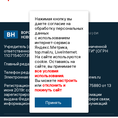
Нажимая кнопку вы
даете согласие на
обработку персональных
данных
ВОРОНЕЖСКИЕ
2019 © VORONEZHNEWS.RU | СИ
НОВОСТИ
с использованием
«Воронежские новости»
интернет-сервиса
Учредитель (соучредители): Общество с ограниченной
Яндекс.Метрика,
ответственностью "РЕГИОНАЛЬНЫЕ НОВОСТИ" (ОГРН
top.mail.ru, LiveInternet.
1107154017354)
На сайте используются
cookie. Оставаясь на
Главный редактор: Пирогов А.А.
сайте, вы принимаете
все условия
Телефон редакции: +7 (473) 262 77 92
использования.
info@voronezhnews.ru
Электронная почта редакции:
Вы можете
настроить
или
отклонить и
Регистрационный номер: серия Эл № ФС 77 - 75880 от 13
покинуть сайт
июня 2019г. согласно выписке из реестра
зарегистрированных средств массовой информации
выдана Федеральной службой по надзору в сфере связи,
Принять
информационных технологий и массовых коммуникаций