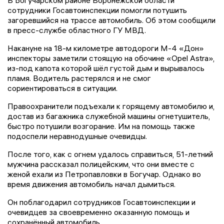
В Богучарском районе Воронежской области
сотрудники Госавтоинспекции помогли потушить
загоревшийся на трассе автомобиль. Об этом сообщили
в пресс-службе областного ГУ МВД.
Накануне на 18-м километре автодороги М-4 «Дон»
инспекторы заметили стоящую на обочине «Opel Astra»,
из-под капота которой шёл густой дым и вырывалось
пламя. Водитель растерялся и не смог
сориентироваться в ситуации.
Правоохранители подъехали к горящему автомобилю и,
достав из багажника служебной машины огнетушитель,
быстро потушили возгорание. Им на помощь также
подоспели неравнодушные очевидцы.
После того, как с огнем удалось справиться, 51-летний
мужчина рассказал полицейским, что они вместе с
женой ехали из Петропавловки в Богучар. Однако во
время движения автомобиль начал дымиться.
Он поблагодарил сотрудников Госавтоинспекции и
очевидцев за своевременно оказанную помощь и
сохранённый автомобиль.