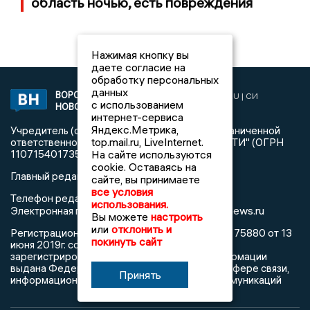
область ночью, есть повреждения
Нажимая кнопку вы
даете согласие на
обработку персональных
данных
ВОРОНЕЖСКИЕ
2019 © VORONEZHNEWS.RU | СИ
с использованием
НОВОСТИ
«Воронежские новости»
интернет-сервиса
Яндекс.Метрика,
Учредитель (соучредители): Общество с ограниченной
top.mail.ru, LiveInternet.
ответственностью "РЕГИОНАЛЬНЫЕ НОВОСТИ" (ОГРН
На сайте используются
1107154017354)
cookie. Оставаясь на
Главный редактор: Пирогов А.А.
сайте, вы принимаете
все условия
Телефон редакции: +7 (473) 262 77 92
использования.
info@voronezhnews.ru
Электронная почта редакции:
Вы можете
настроить
или
отклонить и
Регистрационный номер: серия Эл № ФС 77 - 75880 от 13
покинуть сайт
июня 2019г. согласно выписке из реестра
зарегистрированных средств массовой информации
выдана Федеральной службой по надзору в сфере связи,
Принять
информационных технологий и массовых коммуникаций