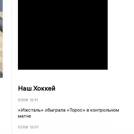
Наш Хоккей
07/08
12:31
в
«Ижсталь» обыграла «Торос» в контрольном
матче
07/08
12:01