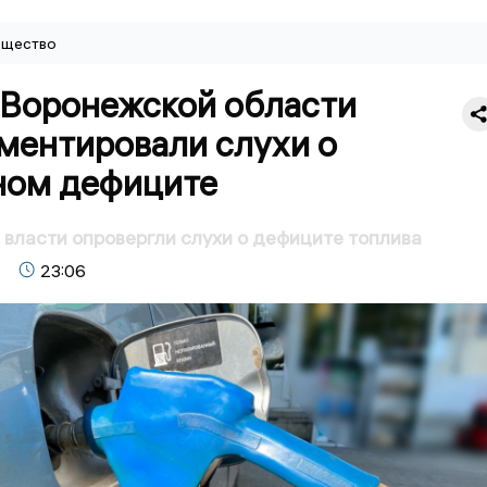
щество
 Воронежской области
ментировали слухи о
ном дефиците
власти опровергли слухи о дефиците топлива
23:06