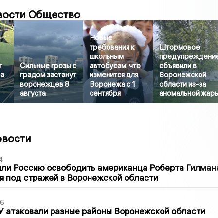
вости Общество
Новые
требования к
Штормовое
школьным
предупреждени
т
Сильные грозы с
автобусам: что
объявили в
на
градом застанут
изменится для
Воронежской
воронежцев 8
Воронежа с 1
области из-за
августа
сентября
аномальной жар
овости
4
ли Россию освободить американца Роберта Гилмана
я под стражей в Воронежской области
06
У атаковали разные районы Воронежской области