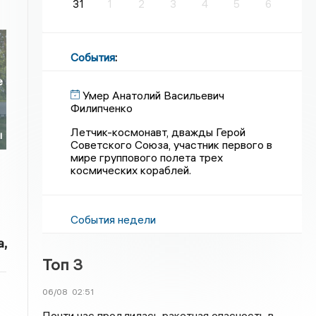
31
1
2
3
4
5
6
События
:
е
Умер Анатолий Васильевич
Филипченко
Летчик-космонавт, дважды Герой
ы
Советского Союза, участник первого в
мире группового полета трех
космических кораблей.
События недели
,
Топ 3
06/08
02:51
Почти час продлилась ракетная опасность в