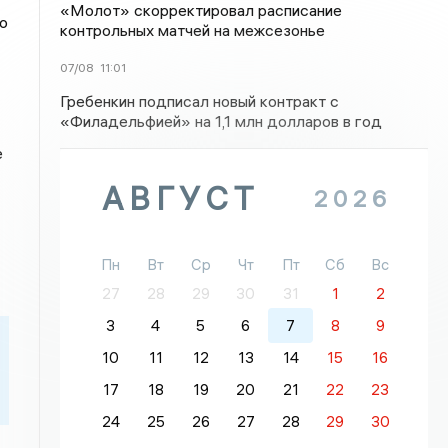
«Молот» скорректировал расписание
о
контрольных матчей на межсезонье
07/08
11:01
Гребенкин подписал новый контракт с
«Филадельфией» на 1,1 млн долларов в год
е
АВГУСТ
2026
Пн
Вт
Ср
Чт
Пт
Сб
Вс
27
28
29
30
31
1
2
3
4
5
6
7
8
9
10
11
12
13
14
15
16
17
18
19
20
21
22
23
24
25
26
27
28
29
30