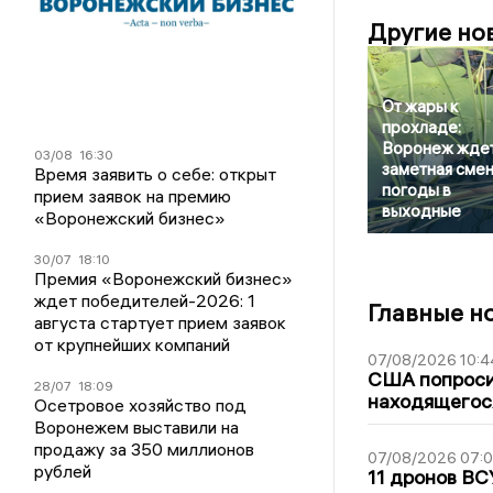
Другие но
От жары к
прохладе:
Воронеж жде
03/08
16:30
заметная сме
Время заявить о себе: открыт
погоды в
прием заявок на премию
выходные
«Воронежский бизнес»
30/07
18:10
Премия «Воронежский бизнес»
ждет победителей-2026: 1
Главные н
августа стартует прием заявок
от крупнейших компаний
07/08/2026 10:4
США попроси
28/07
18:09
находящегос
Осетровое хозяйство под
Воронежем выставили на
продажу за 350 миллионов
07/08/2026 07:
рублей
11 дронов ВС