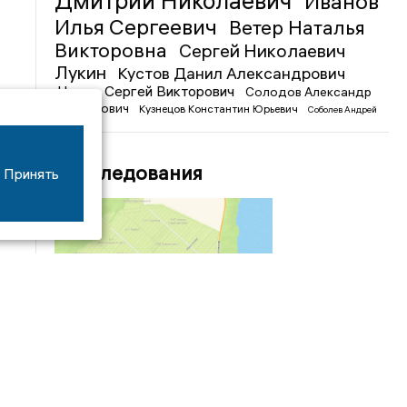
Дмитрий Николаевич
Иванов
Илья Сергеевич
Ветер Наталья
Викторовна
Сергей Николаевич
Лукин
Кустов Данил Александрович
Чижов Сергей Викторович
Солодов Александр
Михайлович
Кузнецов Константин Юрьевич
Соболев Андрей
Иванович
Расследования
Принять
04/03
09:50
«Зимники» против «летников», а Попенков
против всех. Электроколлапс на окраине
Воронежа