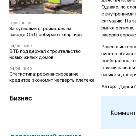
Однако, по сло
с внутренними
ситуацию. На з
07/08
10:00
рынка региона,
За кулисами стройки: как на
заводе ОБД собирают квартиры
заверив вороне
04/08
16:50
Ранее в интерн
ВТБ поддержал строительство
висело объявле
новых жилых домов
сообщалось, чт
случаи назвали
04/08
16:40
Статистика: рефинансирование
панике и довер
кредитов экономит четверть платежа
Автор:
Дарья 
Бизнес
Коммент