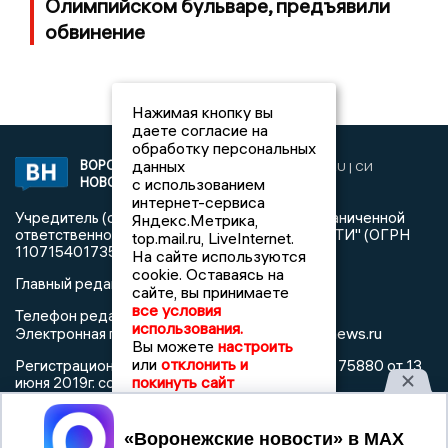
Олимпийском бульваре, предъявили
обвинение
Нажимая кнопку вы
даете согласие на
обработку персональных
данных
ВОРОНЕЖСКИЕ
2019 © VORONEZHNEWS.RU | СИ
НОВОСТИ
с использованием
«Воронежские новости»
интернет-сервиса
Учредитель (соучредители): Общество с ограниченной
Яндекс.Метрика,
ответственностью "РЕГИОНАЛЬНЫЕ НОВОСТИ" (ОГРН
top.mail.ru, LiveInternet.
1107154017354)
На сайте используются
cookie. Оставаясь на
Главный редактор: Пирогов А.А.
сайте, вы принимаете
все условия
Телефон редакции: +7 (473) 262 77 92
использования.
info@voronezhnews.ru
Электронная почта редакции:
Вы можете
настроить
или
отклонить и
Регистрационный номер: серия Эл № ФС 77 - 75880 от 13
покинуть сайт
июня 2019г. согласно выписке из реестра
зарегистрированных средств массовой информации
выдана Федеральной службой по надзору в сфере связи,
Принять
информационных технологий и массовых коммуникаций