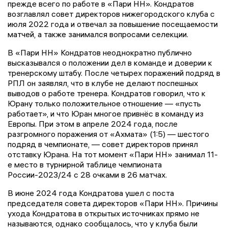
прежде всего по работе в «Пари НН». Кондратов
возглавлял совет директоров нижегородского клуба с
июля 2022 года и отвечал за повышение посещаемости
матчей, а также занимался вопросами селекции.
В «Пари НН» Кондратов неоднократно публично
высказывался о положении дел в команде и доверии к
тренерскому штабу. После четырех поражений подряд в
РПЛ он заявлял, что в клубе не делают поспешных
выводов о работе тренера. Кондратов говорил, что к
Юрану только положительное отношение — «пусть
работает», и что Юран многое привнёс в команду из
Европы. При этом в апреле 2024 года, после
разгромного поражения от «Ахмата» (1:5) — шестого
подряд в чемпионате, — совет директоров принял
отставку Юрана. На тот момент «Пари НН» занимал 11-
е место в турнирной таблице чемпионата
России-2023/24 с 28 очками в 26 матчах.
В июне 2024 года Кондратова ушел с поста
председателя совета директоров «Пари НН». Причины
ухода Кондратова в открытых источниках прямо не
называются, однако сообщалось, что у клуба были