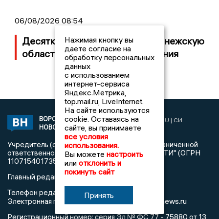
06/08/2026 08:54
Нажимая кнопку вы
Десятки БПЛА атаковали Воронежскую
даете согласие на
область ночью, есть повреждения
обработку персональных
данных
с использованием
интернет-сервиса
Яндекс.Метрика,
top.mail.ru, LiveInternet.
На сайте используются
cookie. Оставаясь на
ВОРОНЕЖСКИЕ
2019 © VORONEZHNEWS.RU | СИ
сайте, вы принимаете
НОВОСТИ
«Воронежские новости»
все условия
Учредитель (соучредители): Общество с ограниченной
использования.
ответственностью "РЕГИОНАЛЬНЫЕ НОВОСТИ" (ОГРН
Вы можете
настроить
1107154017354)
или
отклонить и
покинуть сайт
Главный редактор: Пирогов А.А.
Телефон редакции: +7 (473) 262 77 92
Принять
info@voronezhnews.ru
Электронная почта редакции:
Регистрационный номер: серия Эл № ФС 77 - 75880 от 13