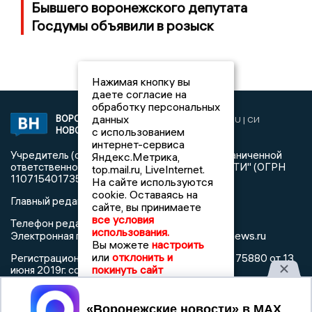
Бывшего воронежского депутата
Госдумы объявили в розыск
Нажимая кнопку вы
даете согласие на
обработку персональных
данных
ВОРОНЕЖСКИЕ
2019 © VORONEZHNEWS.RU | СИ
НОВОСТИ
с использованием
«Воронежские новости»
интернет-сервиса
Учредитель (соучредители): Общество с ограниченной
Яндекс.Метрика,
ответственностью "РЕГИОНАЛЬНЫЕ НОВОСТИ" (ОГРН
top.mail.ru, LiveInternet.
1107154017354)
На сайте используются
cookie. Оставаясь на
Главный редактор: Пирогов А.А.
сайте, вы принимаете
все условия
Телефон редакции: +7 (473) 262 77 92
использования.
info@voronezhnews.ru
Электронная почта редакции:
Вы можете
настроить
или
отклонить и
Регистрационный номер: серия Эл № ФС 77 - 75880 от 13
покинуть сайт
июня 2019г. согласно выписке из реестра
зарегистрированных средств массовой информации
выдана Федеральной службой по надзору в сфере связи,
Принять
информационных технологий и массовых коммуникаций