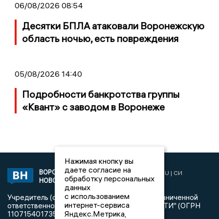
06/08/2026 08:54
Десятки БПЛА атаковали Воронежскую
область ночью, есть повреждения
05/08/2026 14:40
Подробности банкротства группы
«Квант» с заводом в Воронеже
Нажимая кнопку вы
даете согласие на
ВОРОНЕЖСКИЕ
2019 © VORONEZHNEWS.RU | СИ
обработку персональных
НОВОСТИ
«Воронежские новости»
данных
с использованием
Учредитель (соучредители): Общество с ограниченной
интернет-сервиса
ответственностью "РЕГИОНАЛЬНЫЕ НОВОСТИ" (ОГРН
Яндекс.Метрика,
1107154017354)