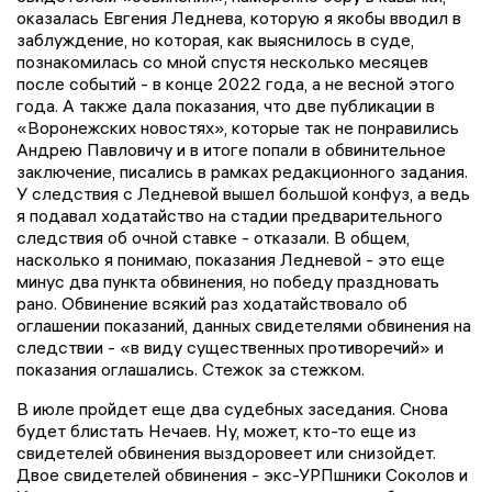
оказалась Евгения Леднева, которую я якобы вводил в
заблуждение, но которая, как выяснилось в суде,
познакомилась со мной спустя несколько месяцев
после событий - в конце 2022 года, а не весной этого
года. А также дала показания, что две публикации в
«Воронежских новостях», которые так не понравились
Андрею Павловичу и в итоге попали в обвинительное
заключение, писались в рамках редакционного задания.
У следствия с Ледневой вышел большой конфуз, а ведь
я подавал ходатайство на стадии предварительного
следствия об очной ставке - отказали. В общем,
насколько я понимаю, показания Ледневой - это еще
минус два пункта обвинения, но победу праздновать
рано. Обвинение всякий раз ходатайствовало об
оглашении показаний, данных свидетелями обвинения на
следствии - «в виду существенных противоречий» и
показания оглашались. Стежок за стежком.
В июле пройдет еще два судебных заседания. Снова
будет блистать Нечаев. Ну, может, кто-то еще из
свидетелей обвинения выздоровеет или снизойдет.
Двое свидетелей обвинения - экс-УРПшники Соколов и