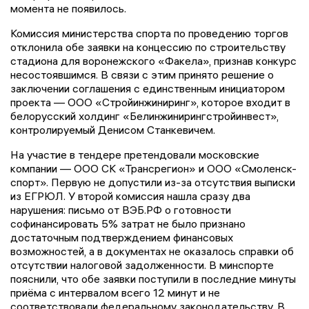
момента не появилось.
Комиссия министерства спорта по проведению торгов
отклонила обе заявки на концессию по строительству
стадиона для воронежского «Факела», признав конкурс
несостоявшимся. В связи с этим принято решение о
заключении соглашения с единственным инициатором
проекта — ООО «Стройинжиниринг», которое входит в
белорусский холдинг «Белинжинирингстройинвест»,
контролируемый Денисом Станкевичем.
На участие в тендере претендовали московские
компании — ООО СК «Трансрегион» и ООО «Смоленск-
спорт». Первую не допустили из-за отсутствия выписки
из ЕГРЮЛ. У второй комиссия нашла сразу два
нарушения: письмо от ВЭБ.РФ о готовности
софинансировать 5% затрат не было признано
достаточным подтверждением финансовых
возможностей, а в документах не оказалось справки об
отсутствии налоговой задолженности. В минспорте
пояснили, что обе заявки поступили в последние минуты
приёма с интервалом всего 12 минут и не
соответствовали федеральному законодательству. В