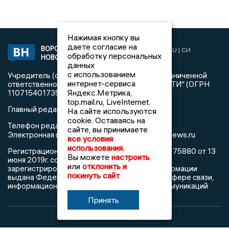
Нажимая кнопку вы
даете согласие на
ВОРОНЕЖСКИЕ
2019 © VORONEZHNEWS.RU | СИ
обработку персональных
НОВОСТИ
«Воронежские новости»
данных
с использованием
Учредитель (соучредители): Общество с ограниченной
интернет-сервиса
ответственностью "РЕГИОНАЛЬНЫЕ НОВОСТИ" (ОГРН
Яндекс.Метрика,
1107154017354)
top.mail.ru, LiveInternet.
Главный редактор: Пирогов А.А.
На сайте используются
cookie. Оставаясь на
Телефон редакции: +7 (473) 262 77 92
сайте, вы принимаете
info@voronezhnews.ru
Электронная почта редакции:
все условия
использования.
Регистрационный номер: серия Эл № ФС 77 - 75880 от 13
Вы можете
настроить
июня 2019г. согласно выписке из реестра
или
отклонить и
зарегистрированных средств массовой информации
покинуть сайт
выдана Федеральной службой по надзору в сфере связи,
информационных технологий и массовых коммуникаций
Принять