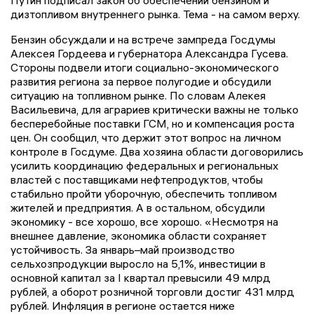
дизтопливом внутреннего рынка. Тема - на самом верху.
Бензин обсуждали и на встрече зампреда Госдумы
Алексея Гордеева и губернатора Александра Гусева.
Стороны подвели итоги социально-экономического
развития региона за первое полугодие и обсудили
ситуацию на топливном рынке. По словам Алекея
Васильевича, для аграриев критически важны не только
бесперебойные поставки ГСМ, но и компенсация роста
цен. Он сообщил, что держит этот вопрос на личном
контроле в Госдуме. Два хозяина области договорились
усилить координацию федеральных и региональных
властей с поставщиками нефтепродуктов, чтобы
стабильно пройти уборочную, обеспечить топливом
жителей и предприятия. А в остальном, обсудили
экономику - все хорошо, все хорошо. «Несмотря на
внешнее давление, экономика области сохраняет
устойчивость. За январь–май производство
сельхозпродукции выросло на 5,1%, инвестиции в
основной капитал за I квартал превысили 49 млрд
рублей, а оборот розничной торговли достиг 431 млрд
рублей. Инфляция в регионе остается ниже