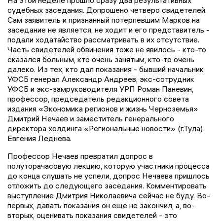
судебных заседания. Допрошено четверо свидетелей.
Сам заявитель и признанный потерпевшим Марков на
заседание не является, не ходит и его представитель -
подали ходатайство рассматривать в их отсутствие.
Часть свидетелей обвинения тоже не явилось - кто-то
сказался больным, кто очень занятым, кто-то очень
далеко. Из тех, кто дал показания - бывший начальник
УФСБ генерал Александр Андреев, экс-сотрудник
УФСБ и экс-замруководителя УРП Роман Паневин,
профессор, председатель редакционного совета
издания «Экономика регионов и жизнь Черноземья»
Дмитрий Нечаев и заместитель генерального
директора холдинга «Региональные новости» (г.Тула)
Евгения Леднева.
Профессор Нечаев превратил допрос в
полуторачасовую лекцию, которую участники процесса
до конца слушать не успели, допрос Нечаева пришлось
отложить до следующего заседания. Комментировать
выступление Дмитрия Николаевича сейчас не буду. Во-
первых, давать показания он еще не закончил, а, во-
вторых, оценивать показания свидетелей - это