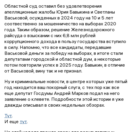
Областной суд оставил без удовлетворения
апелляционные жалобы Юрия Бавыкина и Светланы
Васьковой, осужденных в 2024 году на 10 и 5 лет
соотвественно за мошенничество на выборах 2020
года. Таким образом, решение Железнодорожного
райсуда о взыскании с них 6,8 млн рублей
коррупционного дохода в пользу государства вступило
в силу. Напомню, что все кандидаты, передавшие
Васьковой деньги за победу на выборах, в итоге стали
депутатами городской и областной дум, а некоторые
потом повторили успех в 2025 году. Бавыкин, в отличие
от Васьковой, вину так и не признал.
Ну и криминальные новости, в центре которых уже пятый
год находится ваш покорный слуга, с тех пор как все
еще депутат Госдумы Андрей Марков подал на него
заявление о клевете. Подробности этой истории я уже
дважды описывал в своих недельных обзорах.
Тут
.
И еще
тут
.
На этой неделе прошло сразу два результативных