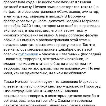
прерогатива суда. Но несколько важных для меня
деталей отмечу. Нечаев признал авторство текста (но
не факт его распространения) «Самозванец, имитатор,
агент-куратор, лицемер и плохиш? В Воронеже
препарировали сущность депутата Госдумы Маркова»
от ноября 2020 года, которое мне ошибочно приписала
экспертиза, и подтвердил, что я к этому тексту
никакого отношения не имею. А ведь согласно фабуле
обвинения именно с распространения этой статьи
началось мое так называемое преступление. Так что,
все началось месяцем позже в декабре с вот этой
опасной
публикации
«Марков и Навальный» (последний
- иноагент, террорист, экстремист и покойник, на
момент написания статьи не был ни иноагентом, ни
террористом, ни экстремистом, ни покойником). По ней
меня, как ни удивительно, ни в чем не обвиняют.
Также Нечаев пояснил суду, что заявление Маркова о
клевете является личной местью журналисту Пирогову.
Экс-сотрудники УФСБ Андреев и Паневин
отказывались говорить о некоторых деталях службы в
органах, ссылаясь на гостайну. Самым интересным
свидетелем «обвинения», намеренно беру в кавычки,