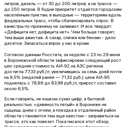
литров, дизель — от 30 до 200 литров, а на трассе —
до 250 литров. В будни приоритет отдаётся городским
населённым пунктам, в выходные — территориям вдоль
федеральных трасс, чтобы сбалансировать спрос. В
канистры по-прежнему не заливают. И все твердят:
«Дефицита нет, дефицита нет». Чем больше говорят,
тем выше ажиотаж. А сахар, спички или бензин - дело
десятое. Запасаться впрок у нас в крови.
Согласно данным Росстата, за неделю с 23 по 29 июня
в Воронежской области зафиксирован следующий рост
цен: средняя стоимость АИ‑92 на АЗС региона
достигла 77,33 руб./л, увеличившись за семь дней почти
на 8,5% (неделей ранее — 71,32 руб.); цена АИ‑95
поднялась с 78,89 до 83,98 руб./л, прирост составил
около 6,5%.
Если говорить, не языком сухих цифр, а бытовой
реальностью: «девяносто пятый» в Воронеже не
сыщешь днем с огнем, а поездка в отдаленный район
области становится тем еще квестом - заправиться на
трассе, это как повезет. Пока писался этот обзор,
Путин подписал закон об обеспечении бензином и