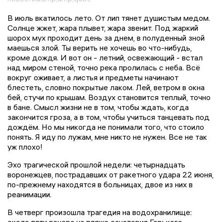
В июль вкатилось лето. От лип тянет душистым медом.
Солнце жжет, жара плывет, жара звенит. Под жаркий
шорох мух проходит день за днем, в полуденный зной
маешься злой. Ты верить не хочешь во что-нибудь,
кроме дождя. И вот он - летний, освежающий - встал
над миром стеной, точно река пролилась с неба. Всё
вокруг оживает, а листья и предметы начинают
блестеть, словно покрытые лаком. Лей, ветром в окна
бей, стучи по крышам. Воздух становится теплый, точно
в бане. Смысл жизни не в том, чтобы ждать, когда
закончится гроза, а в том, чтобы учиться танцевать под
дождём. Но мы никогда не понимали того, что стоило
понять. Я иду по лужам, мне никто не нужен. Все не так
уж плохо!
Эхо трагической прошлой недели: четырнадцать
воронежцев, пострадавших от ракетного удара 22 июня,
по-прежнему находятся в больницах, двое из них в
реанимации.
В четверг произошла трагедия на водохранилище:
около пяти вечера на пляже санатория Горького