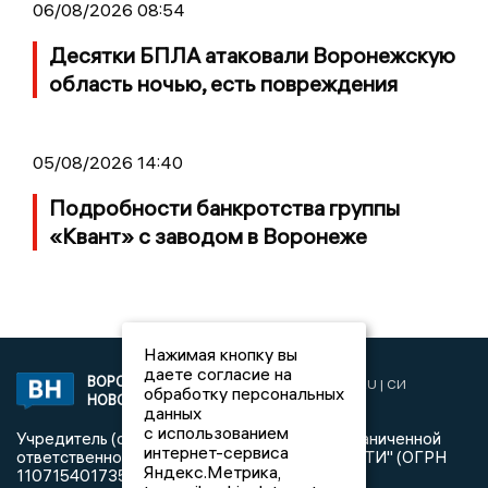
06/08/2026 08:54
Десятки БПЛА атаковали Воронежскую
область ночью, есть повреждения
05/08/2026 14:40
Подробности банкротства группы
«Квант» с заводом в Воронеже
Нажимая кнопку вы
даете согласие на
ВОРОНЕЖСКИЕ
2019 © VORONEZHNEWS.RU | СИ
обработку персональных
НОВОСТИ
«Воронежские новости»
данных
с использованием
Учредитель (соучредители): Общество с ограниченной
интернет-сервиса
ответственностью "РЕГИОНАЛЬНЫЕ НОВОСТИ" (ОГРН
Яндекс.Метрика,
1107154017354)